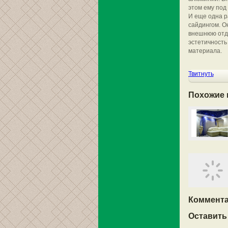
этом ему под
И еще одна р
сайдингом. О
внешнюю отде
эстетичность
материала.
Твитнуть
Похожие 
Коммента
Оставить