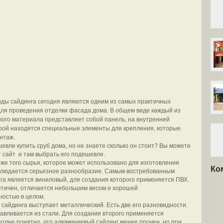
ды сайдинга сегодня являются одним из самых практичных
ля проведения отделки фасада дома. В общем виде каждый из
кого материала представляет собой панель, на внутренней
рой находятся специальные элементы для крепления, которые
нтаж.
евле купить сруб дома, но не знаете сколько он стоит? Вы можете
т сайт и там выбрать его подешевле.
же того сырья, которое может использовано для изготовления
Ко
блюдается серьезное разнообразие. Самым востребованным
га является виниловый, для создания которого применяется ПВХ.
етичен, отличается небольшим весом и хорошей
остью в целом.
 сайдинга выступает металлический. Есть две его разновидности.
авливается из стали. Для создания второго применяется
олне понятно, что алюминиевый сайдинг менее прочен, но при