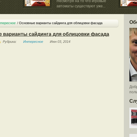
.
Несмотря на то что игровые
автоматы существуют уже...
керамическ
Об
тересное
Основные варианты сайдинга для облицовки фасада
 варианты сайдинга для облицовки фасада
Рубрика:
Интересное
Июн 03, 2014
Добр
поль
Сл