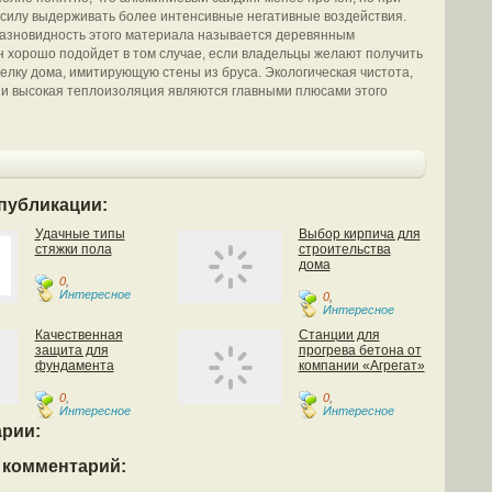
 силу выдерживать более интенсивные негативные воздействия.
азновидность этого материала называется деревянным
н хорошо подойдет в том случае, если владельцы желают получить
лку дома, имитирующую стены из бруса. Экологическая чистота,
 и высокая теплоизоляция являются главными плюсами этого
публикации:
Удачные типы
Выбор кирпича для
стяжки пола
строительства
дома
0
,
Интересное
0
,
Интересное
Качественная
Станции для
защита для
прогрева бетона от
фундамента
компании «Агрегат»
0
,
0
,
Интересное
Интересное
рии:
 комментарий: