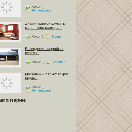
Комм:
0
,
Интересное
Дизайн ванной комнаты
маленького размера...
Комм:
0
,
Ванная
Возведение «коробки»
гаража...
Комм:
0
,
Статьи
Мозаичный паркет вокруг
пруда...
Комм:
0
,
Интересное
мментарии: