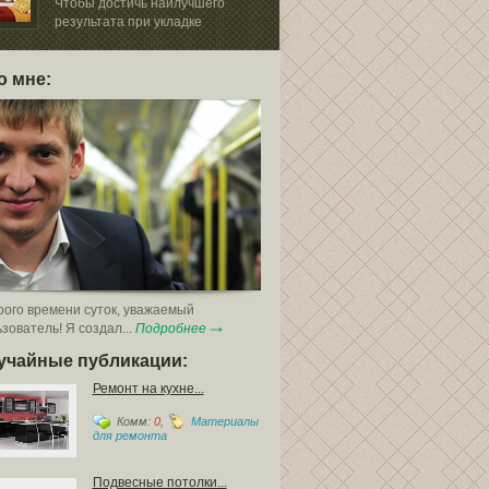
выбрать тип ф
Чтобы достичь наилучшего
результата при укладке
ой...
о мне:
ого времени суток, уважаемый
зователь! Я создал...
Подробнее
учайные публикации:
Ремонт на кухне...
Комм:
0
,
Материалы
для ремонта
Подвесные потолки...