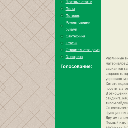
Платные статьи
Полы
Потолок
Ремонт своими
руками
Сантехника
Статьи
Строительство дома
Электрика
Различные ви
материалов д
Голосование:
вариантов та
стороне кото
упрощают мо
Хотите подеш
посетить это
В отношении 
сайдинга, на
типом сайдин
Он очень эст
функциональн
Другим типом
Первый изгот
алюминий. Вп