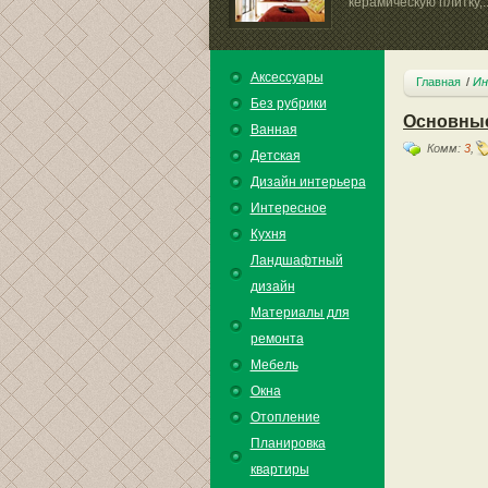
керамическую плитку,..
Аксессуары
Главная
Ин
Без рубрики
Основные
Ванная
Комм:
3
,
Детская
Дизайн интерьера
Интересное
Кухня
Ландшафтный
дизайн
Материалы для
ремонта
Мебель
Окна
Отопление
Планировка
квартиры