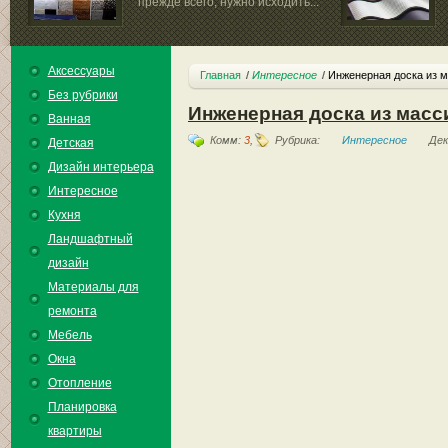
прежде всего, нужно исходить...
Аксессуары
Главная
Интересное
Инженерная доска из м
Без рубрики
Инженерная доска из масс
Ванная
Комм:
3
,
Рубрика:
Интересное
Дек
Детская
Дизайн интерьера
Интересное
Кухня
Ландшафтный
дизайн
Материалы для
ремонта
Мебель
Окна
Отопление
Планировка
квартиры