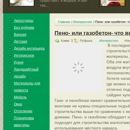
существует, и модерн, и хай-
тек,...
помещении...
Аксессуары
Главная
Интересное
Пено- или газобетон- ч
Без рубрики
Пено- или газобетон- что 
Ванная
Комм:
3
,
Рубрика:
Интересное
Ноя
Детская
В последне
Дизайн интерьера
строительст
Интересное
материалы, 
Оба эти ма
Кухня
воздуха вну
Ландшафтный
теплоизоляц
дизайн
Хотите нача
Материалы для
где можно н
отлично по
ремонта
сайдинг купи
Мебель
Газо- и пеноблоки имеют сравнительно
Окна
монтаже не нужны специальные подъём
Отопление
строительства выше по сравнению с 
домами. Пено- и газоблоки обладают 
Планировка
подходят для строительства малоэтаж
квартиры
использования жёсткого каркаса.