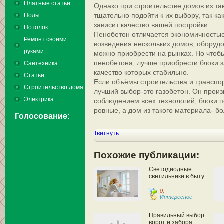
Платные статьи
Однако при строительстве домов из та
тщательно подойти к их выбору, так ка
Полы
зависит качество вашей постройки.
Потолок
Пенобетон отличается экономичностью
Ремонт своими
возведения нескольких домов, оборудо
руками
можно приобрести на рынках. Но чтоб
пенобетона, лучше приобрести блоки з
Сантехника
качество которых стабильно.
Статьи
Если объёмы строительства и транспо
Строительство дома
лучший выбор-это газобетон. Он произ
Электрика
соблюдением всех технологий, блоки 
ровные, а дом из такого материала- б
Голосование:
Твитнуть
Похожие публикации:
Светодиодные
светильники в быту
0
,
Интересное
Правильный выбор
ворот и забора