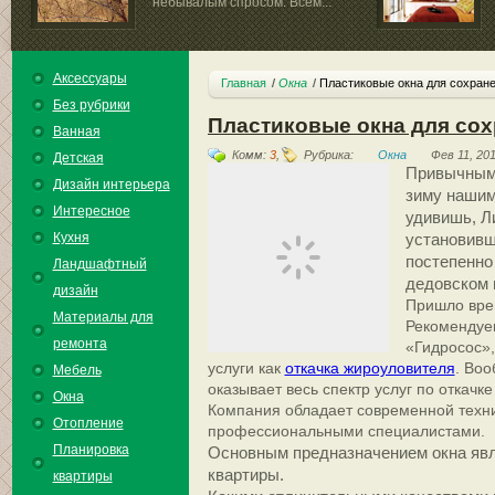
небывалым спросом. Всем...
кровельных...
Аксессуары
Главная
Окна
Пластиковые окна для сохране
Без рубрики
Пластиковые окна для сох
Ванная
Комм:
3
,
Рубрика:
Окна
Фев 11, 20
Детская
Привычным 
Дизайн интерьера
зиму нашим
Интересное
удивишь, Л
Кухня
установивш
постепенно
Ландшафтный
дедовском 
дизайн
Пришло вре
Материалы для
Рекомендуе
ремонта
«Гидросос»,
услуги как
откачка жироуловителя
. Во
Мебель
оказывает весь спектр услуг по откачк
Окна
Компания обладает современной техн
Отопление
профессиональными специалистами.
Планировка
Основным предназначением окна явл
квартиры.
квартиры