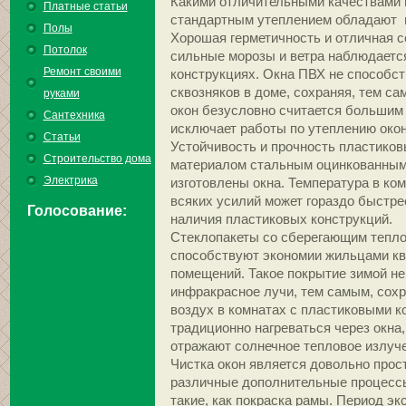
Какими отличительными качествами 
Платные статьи
стандартным утеплением обладают 
Полы
Хорошая герметичность и отличная с
Потолок
сильные морозы и ветра наблюдаетс
Ремонт своими
конструкциях. Окна ПВХ не способс
сквозняков в доме, сохраняя, тем са
руками
окон безусловно считается большим
Сантехника
исключает работы по утеплению окон
Статьи
Устойчивость и прочность пластиков
Строительство дома
материалом стальным оцинкованным 
Электрика
изготовлены окна. Температура в ком
всяких усилий может гораздо быстре
Голосование:
наличия пластиковых конструкций.
Стеклопакеты со сберегающим тепло
способствуют экономии жильцами кв
помещений. Такое покрытие зимой не
инфракрасное лучи, тем самым, сохр
воздух в комнатах с пластиковыми к
традиционно нагреваться через окна,
отражают солнечное тепловое излуче
Чистка окон является довольно про
различные дополнительные процесс
такие, как покраска рамы. Период эк