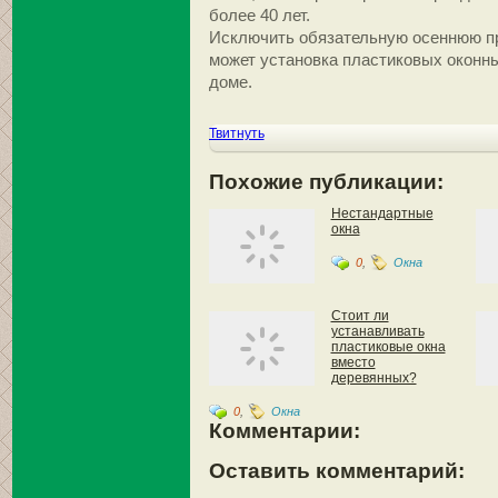
более 40 лет.
Исключить обязательную осеннюю пр
может установка пластиковых оконн
доме.
Твитнуть
Похожие публикации:
Нестандартные
окна
0
,
Окна
Стоит ли
устанавливать
пластиковые окна
вместо
деревянных?
0
,
Окна
Комментарии:
Оставить комментарий: