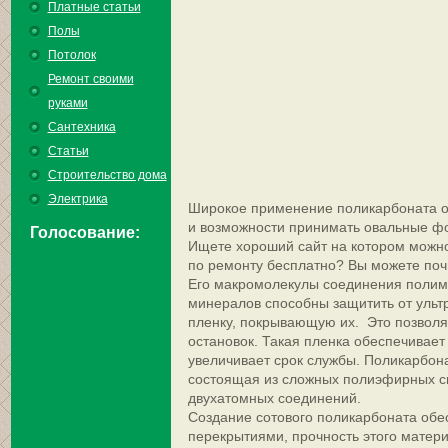
Платные статьи
Полы
Потолок
Ремонт своими
руками
Сантехника
Статьи
Строительство дома
Электрика
Широкое применение поликарбоната ос
и возможности принимать овальные ф
Голосование:
Ищете хороший сайт на котором можно
по ремонту бесплатно? Вы можете почит
Его макромолекулы соединения полим
минералов способны защитить от ульт
пленку, покрывающую их. Это позволя
остановок. Такая пленка обеспечивае
увеличивает срок службы. Поликарбона
состоящая из сложных полиэфирных см
двухатомных соединений.
Создание сотового поликарбоната об
перекрытиями, прочность этого матери