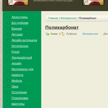
Межкомнатные перегородки...
Аксессуары
Главная
Интересное
Поликарбонат
Без рубрики
Поликарбонат
Ванная
Комм:
3
,
Рубрика:
Интересное
Дек
Детская
Дизайн интерьера
Интересное
Кухня
Ландшафтный
дизайн
Материалы для
ремонта
Мебель
Окна
Отопление
Планировка
квартиры