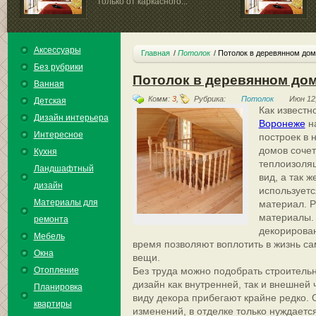
только от каркасного...
Аксессуары
Главная
Потолок
Потолок в деревянном дом
Без рубрики
Потолок в деревянном до
Ванная
Комм:
3
,
Рубрика:
Потолок
Июн 12
Детская
Как известн
Дизайн интерьера
Воронеже
н
Интересное
построек в 
домов сочет
Кухня
теплоизоляц
Ландшафтный
вид, а так 
дизайн
используетс
Материалы для
материал. 
материалы. 
ремонта
декорирова
Мебель
время позволяют воплотить в жизнь 
Окна
вещи.
Отопление
Без труда можно подобрать строитель
дизайн как внутренней, так и внешней
Планировка
виду декора прибегают крайне редко. 
квартиры
изменений, в отделке только нуждается