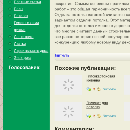
Платные статьи
покрытие. Самым основным правилом 
работ – это общая гармоничность все
Полы
Отделка потолка вагонкой считается 
Потолок
вариантом отделки потолка. Этот мат
Ремонт своими
для отделки потолка именно в деревян
руками
что многие считают данный строитель
все равно не теряет своей популярнос
Сантехника
конкуренцию любому новому виду дек
Статьи
Строительство дома
Твитнуть
Электрика
Голосование:
Похожие публикации:
Гипсокартоновая
колонна
0
,
Потолок
Ламинат для
потолка
0
,
Потолок
Комментарии: