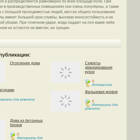
я и распределяются равномерно по всей площади пола. При
и в производственных помещениях они очень популярны, а также
 с большой проходимостью людей, местах общего пользования.
ы имеют большой срок службы, высокую износостойкость и не
ой уборки. При точечном ударе, когда падают на пол какие-либо
нем не остается ни вмятин, ни трещин.
публикации:
Отопление дома
Секреты
декорирования
кухни
0
,
Интересное
кторами
Фальцевая кровля
ериалы для ремонта
0
,
Материалы для
ремонта
Дома из бетонных
блоков
0
,
Материалы для