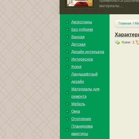
применяются различ
материалы....
Аксессуары
Главная
Ма
Без рубрики
Характер
Ванная
Комм:
3
,
Детская
Дизайн интерьера
Интересное
Кухня
Ландшафтный
дизайн
Материалы для
ремонта
Мебель
Окна
Отопление
Планировка
квартиры