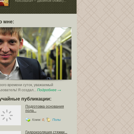
«bicottura» – двойной обжиг)...
Очень популяр
время внутрен
о мне:
ого времени суток, уважаемый
зователь! Я создал...
Подробнее
учайные публикации:
Подготовка основания
пола...
Комм:
0
,
Полы
Гидроизоляция стяжки...