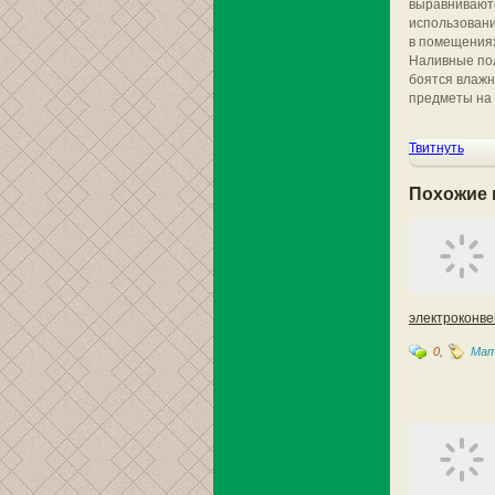
выравниваютс
использовани
в помещениях
Наливные пол
боятся влажн
предметы на 
Твитнуть
Похожие 
электроконве
0
,
Мат