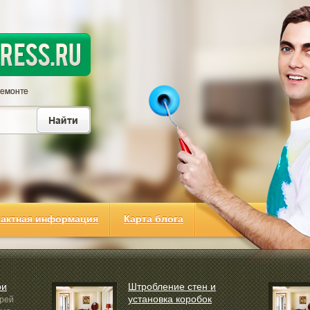
тактная информация
Карта блога
ри
Штробление стен и
установка коробок
ерей