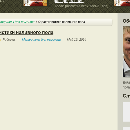
распределения
ные
После разметка всех элементов,
можно приступить к...
Об
териалы для ремонта
Характеристики наливного пола
истики наливного пола
Рубрика:
Материалы для ремонта
Май 16, 2014
Добр
поль
Сл