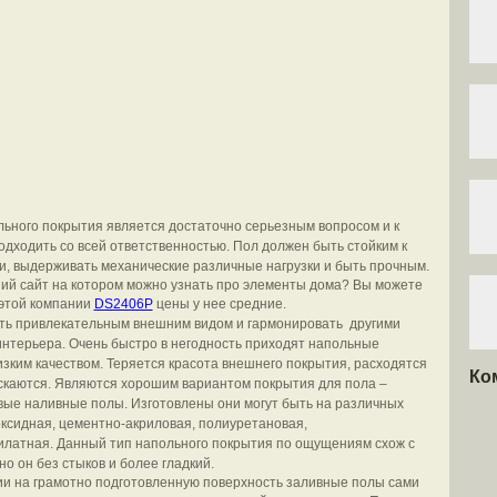
ьного покрытия является достаточно серьезным вопросом и к
одходить со всей ответственностью. Пол должен быть стойким к
и, выдерживать механические различные нагрузки и быть прочным.
й сайт на котором можно узнать про элементы дома? Вы можете
 этой компании
DS2406P
цены у нее средние.
ть привлекательным внешним видом и гармонировать другими
нтерьера. Очень быстро в негодность приходят напольные
изким качеством. Теряется красота внешнего покрытия, расходятся
Ко
скаются. Являются хорошим вариантом покрытия для пола –
ые наливные полы. Изготовлены они могут быть на различных
оксидная, цементно-акриловая, полиуретановая,
латная. Данный тип напольного покрытия по ощущениям схож с
о он без стыков и более гладкий.
и на грамотно подготовленную поверхность заливные полы сами