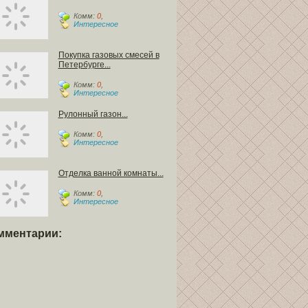
Комм:
0
,
Интересное
Покупка газовых смесей в
Петербурге...
Комм:
0
,
Интересное
Рулонный газон...
Комм:
0
,
Интересное
Отделка ванной комнаты...
Комм:
0
,
Интересное
мментарии: