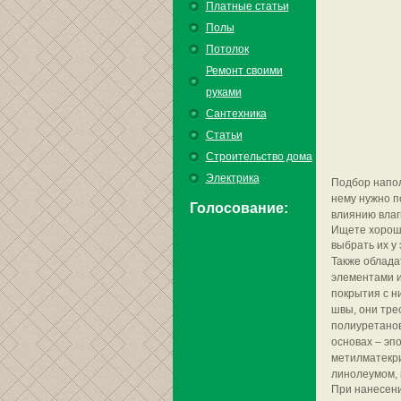
Платные статьи
Полы
Потолок
Ремонт своими
руками
Сантехника
Статьи
Строительство дома
Электрика
Подбор напол
нему нужно п
Голосование:
влиянию влаг
Ищете хороши
выбрать их у
Также облада
элементами и
покрытия с н
швы, они тре
полиуретанов
основах – эп
метилматекри
линолеумом, н
При нанесени