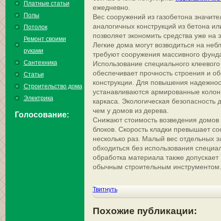
Платные статьи
ежедневно.
Полы
Вес сооружений из газобетона значите
аналогичных конструкций из бетона ил
Потолок
позволяет экономить средства уже на 
Ремонт своими
Легкие дома могут возводиться на неб
руками
требуют сооружения массивного фунд
Сантехника
Использование специального клеевого 
обеспечивает прочность строения и о
Статьи
конструкции. Для повышения надежнос
Строительство дома
устанавливаются армированные коло
Электрика
каркаса. Экологическая безопасность д
чем у домов из дерева.
Голосование:
Снижают стоимость возведения домов 
блоков. Скорость кладки превышает со
несколько раз. Малый вес отдельных 
обходиться без использования специал
обработка материала также допускает 
обычным строительным инструментом
Твитнуть
Похожие публикации: