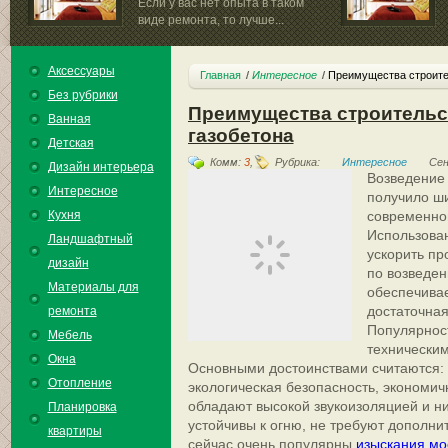
Если у вас нет опыта в таком
виде ремонта, то лучше...
Аксессуары
Главная
Интересное
Преимущества строите
Без рубрики
Преимущества строительс
Ванная
газобетона
Детская
Комм:
3
,
Рубрика:
Интересное
Сен
Дизайн интерьера
Возведение
Интересное
получило ш
Кухня
современном
Использован
Ландшафтный
ускорить пр
дизайн
по возведен
Материалы для
обеспечивае
достаточная
ремонта
Популярност
Мебель
технически
Окна
Основными достоинствами считаются: л
Отопление
экологическая безопасность, экономич
обладают высокой звукоизоляцией и н
Планировка
устойчивы к огню, не требуют дополни
квартиры
сейчас очень популярны
изыскания мо