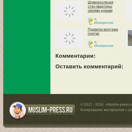
Шумоизоляция
стен квартиры
своими руками
0
,
Интересное
Правила монтажа
плитки
0
,
Интересное
Комментарии:
Оставить комментарий:
© 2012 - 2026. «Muslim-press.
Копирование материалов с са