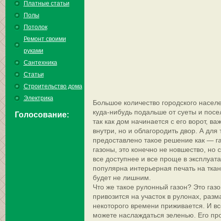
Платные статьи
Полы
Потолок
Ремонт своими
руками
Сантехника
Статьи
Строительство дома
Электрика
Большое количество городского населе
куда-нибудь подальше от суеты и посе
Голосование:
так как дом начинается с его ворот, ва
внутри, но и облагородить двор.
А для 
предоставлено такое решение как — га
газоны, это конечно не новшество, но
все доступнее и все проще в эксплуата
популярна интерьерная печать на ткан
будет не лишним.
Что же такое рулонный газон? Это газо
привозится на участок в рулонах, разм
некоторого времени приживается. И вс
можете наслаждаться зеленью. Его пр