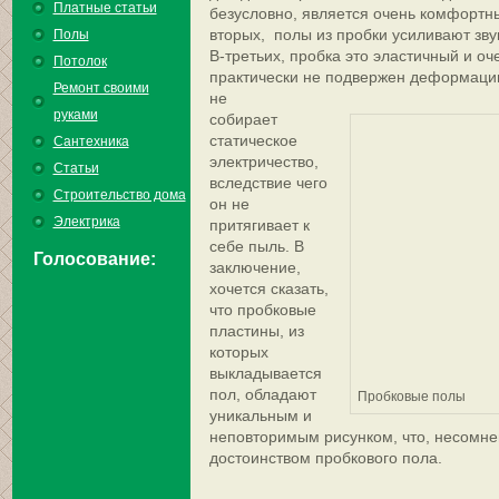
Платные статьи
безусловно, является очень комфортн
вторых, полы из пробки усиливают зв
Полы
В-третьих, пробка это эластичный и оч
Потолок
практически не подвержен деформации
Ремонт своими
не
руками
собирает
статическое
Сантехника
электричество,
Статьи
вследствие чего
Строительство дома
он не
Электрика
притягивает к
себе пыль. В
Голосование:
заключение,
хочется сказать,
что пробковые
пластины, из
которых
выкладывается
пол, обладают
Пробковые полы
уникальным и
неповторимым рисунком, что, несомне
достоинством пробкового пола.