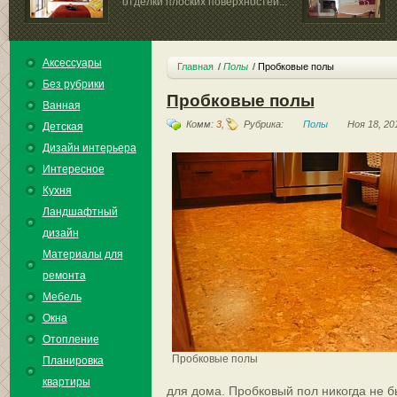
отделки плоских поверхностей...
Аксессуары
Главная
Полы
Пробковые полы
Без рубрики
Пробковые полы
Ванная
Комм:
3
,
Рубрика:
Полы
Ноя 18, 20
Детская
Дизайн интерьера
Интересное
Кухня
Ландшафтный
дизайн
Материалы для
ремонта
Мебель
Окна
Отопление
Пробковые полы
Планировка
квартиры
для дома. Пробковый пол никогда не б