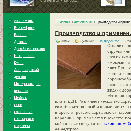
становится у нас все...
Аксессуары
Главная
Интересное
Производство и примен
Без рубрики
Производство и применени
Ванная
Комм:
3
,
Рубрика:
Интересное
Ноя
Детская
Оргалит про
Дизайн интерьера
стружки или
Интересное
различными
«мокрый» и 
Кухня
плит. При «
Ландшафтный
вещество вв
дизайн
порошкообр
Материалы для
основываетс
жидких доба
ремонта
Материал пр
Мебель
плиты ДВП. Различают несколько сорто
Окна
самый качественный и применяется в 
Отопление
второго и третьего сорта имеют неровн
царапины, применяются в качестве по
Планировка
сейчас часто покупается
кухонная меб
квартиры
ее недорого.