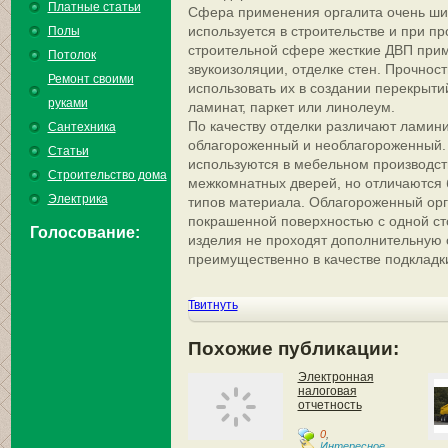
Платные статьи
Сфера применения оргалита очень ши
используется в строительстве и при пр
Полы
строительной сфере жесткие ДВП прим
Потолок
звукоизоляции, отделке стен. Прочнос
Ремонт своими
использовать их в создании перекрытий
руками
ламинат, паркет или линолеум.
По качеству отделки различают ламин
Сантехника
облагороженный и необлагороженный.
Статьи
используются в мебельном производст
Строительство дома
межкомнатных дверей, но отличаются 
Электрика
типов материала. Облагороженный орг
покрашенной поверхностью с одной с
Голосование:
изделия не проходят дополнительную 
преимущественно в качестве подкладк
Твитнуть
Похожие публикации:
Электронная
налоговая
отчетность
0
,
Интересное