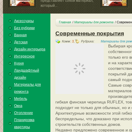
представляет собой материал,
который...
Аксессуары
Главная
Материалы для ремонта
Современ
Без рубрики
Современные покрытия
Ванная
Комм:
3
,
Рубрика:
Материалы для ре
Детская
Выбирая кр
Дизайн интерьера
собственног
Интересное
только его 
и на характ
Кухня
соответстви
Ландшафтный
покрытий да
дизайн
самый подх
Материалы для
Самые совр
материалов
ремонта
производите
Мебель
гибкая финская черепица RUFLEX, това
Окна
подходит не только для обычных, но и
Отопление
Архитектурные возможности этой гибк
беспредельны, что доказано при испо
Планировка
строительств собственных домов.
квартиры
Недавно предложено современное и о