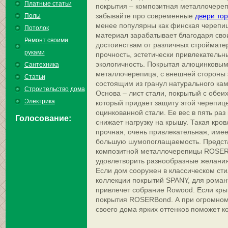
Платные статьи
покрытия – композитная металлочере
забывайте про современные
двери то
Полы
менее популярны как финская черепиц
Потолок
материал зарабатывает благодаря св
Ремонт своими
достоинствам от различных строймате
руками
прочность, эстетически привлекательн
экологичность. Покрытая алюцинковым
Сантехника
металлочерепица, c внешней стороны
Статьи
состоящим из гранул натурального кам
Строительство дома
Основа – лист стали, покрытый с обеи
Электрика
который придает защиту этой черепице
оцинкованной стали. Ее вес в пять раз
Голосование:
снижает нагрузку на крышу. Такая кров
прочная, очень привлекательная, име
большую шумопоглащаемость. Предст
композитной металлочерепицы ROSER
удовлетворить разнообразные желания
Если дом сооружен в классическом стил
коллекции покрытий SPANY, для роман
привлечет собрание Rowood. Если крыша
покрытия ROSERBond. А при огромном
своего дома ярких оттенков поможет к