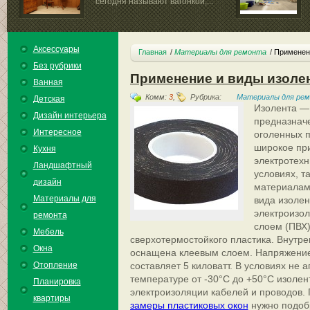
сегодня называют вагонкой,...
Аксессуары
Главная
Материалы для ремонта
Применен
Без рубрики
Применение и виды изоле
Ванная
Комм:
3
,
Рубрика:
Материалы для ре
Детская
Изолента — 
Дизайн интерьера
предназнач
Интересное
оголенных п
широкое пр
Кухня
электротехн
Ландшафтный
условиях, т
дизайн
материалам
Материалы для
вида изоле
электроизол
ремонта
слоем (ПВХ)
Мебель
сверхотермостойкого пластика. Внутр
Окна
оснащена клеевым слоем. Напряжение
Отопление
составляет 5 киловатт. В условиях не 
температуре от -30°С до +50°С изолен
Планировка
электроизоляции кабелей и проводов. 
квартиры
замеры пластиковых окон
нужно подоб