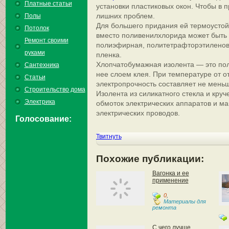
Платные статьи
установки пластиковых окон. Чтобы в п
лишних проблем.
Полы
Для большего придания ей термоустойч
Потолок
вместо поливенилхлорида может быть
Ремонт своими
полиэфирная, политетрафторэтиленова
руками
пленка.
Хлопчатобумажная изолента — это пол
Сантехника
нее слоем клея. При температуре от от
Статьи
электропрочность составляет не меньш
Строительство дома
Изолента из силикатного стекла и кру
Электрика
обмоток электрических аппаратов и ма
электрических проводов.
Голосование:
Твитнуть
Похожие публикации:
Вагонка и ее
применение
0
,
Материалы для
ремонта
С чего лучше