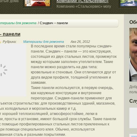
Компании «Стальсервис»
чатые дома
Компанию «Стальсервис» могу
рекомендовать с самой...
представля
Об
териалы для ремонта
Сэндвич – панели
– панели
Рубрика:
Материалы для ремонта
Авг 26, 2012
В последнее время стали популярны сэндвич-
панели. Сэндвич – панели — это конструкция,
состоящая из двух стальных листов, промежуток
между которыми заполнен утеплителем. Такие
панели можно разделить на два типа:
кровельные и стеновые. Они отличаются друг от
друга видом профиля, толщиной утепления и
замками.
Добр
Такие панели используются, в первую очередь,
поль
как наружные конструкции и внутренние
перегородки. Сэндвия-панели применяют для
Сл
ъектов строительства: для производственных зданий, магазинов,
 холодильных и морозильных камер и т.д.
 хорошей теплоизоляцией, атмосферостойкие, легки в
и, просты в установке, имеют большой срок службы. Такие панели
с помощью профилированных стальных листов приклеенных к
ри помощи специального клея. Обычно, используется
ванная сталь и разными покрытиями.