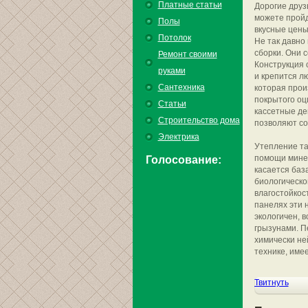
Платные статьи
Дорогие друз
можете пройд
Полы
вкусные цены
Потолок
Не так давно
сборки. Они 
Ремонт своими
Конструкция 
руками
и крепится л
Сантехника
которая прои
покрытого оц
Статьи
кассетные де
Строительство дома
позволяют со
Электрика
Утепление та
помощи минер
Голосование:
касается база
биологическо
влагостойкос
панелях эти 
экологичен, 
грызунами. П
химически не
технике, име
Твитнуть