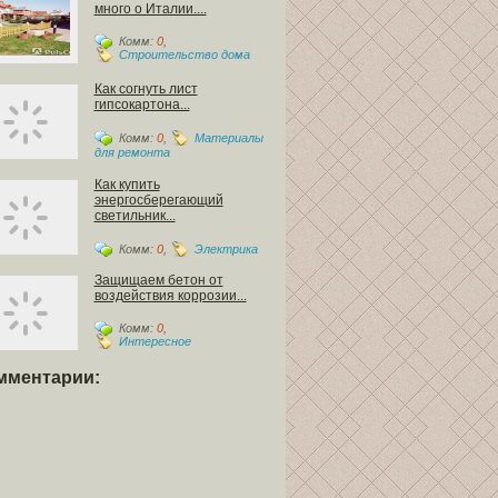
много о Италии....
Комм:
0
,
Строительство дома
Как согнуть лист
гипсокартона...
Комм:
0
,
Материалы
для ремонта
Как купить
энергосберегающий
светильник...
Комм:
0
,
Электрика
Защищаем бетон от
воздействия коррозии...
Комм:
0
,
Интересное
мментарии: