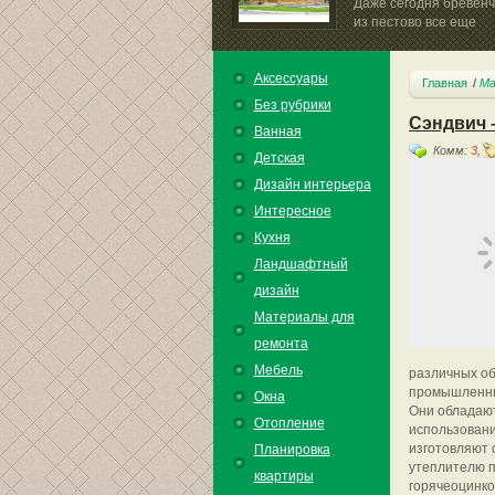
Даже сегодня бревен
из пестово все еще
продолжают...
Аксессуары
Главная
Ма
Без рубрики
Сэндвич 
Ванная
Комм:
3
,
Детская
Дизайн интерьера
Интересное
Кухня
Ландшафтный
дизайн
Материалы для
ремонта
Мебель
различных об
промышленных
Окна
Они обладают
Отопление
использовани
изготовляют 
Планировка
утеплителю п
квартиры
горячеоцинко