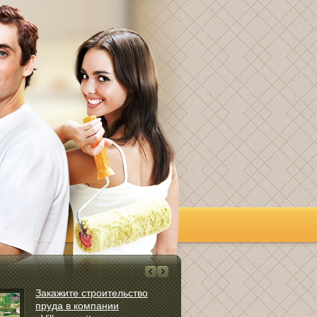
Закажите строительство
Какие лучше
пруда в компании
саморезы дл