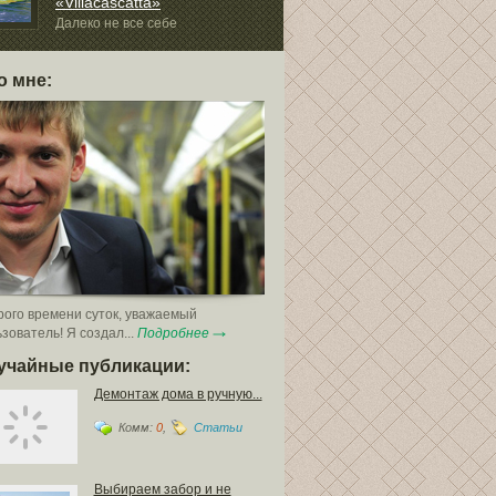
«Villacascatta»
Для того чтоб
гипсокартона п
Далеко не все себе
ют, насколько далеко...
о мне:
ого времени суток, уважаемый
зователь! Я создал...
Подробнее
учайные публикации:
Демонтаж дома в ручную...
Комм:
0
,
Статьи
Выбираем забор и не