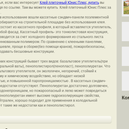
ья, если вас интересует
Клей плиточный Юнис Плюс, купить
вы
я по ссылке. Там вы можете купить Клей плиточный Юнис Плюс за
.
 в использование вошли кассетные сэндвич-панели поэлементной
собираются на строительной площадке без использования клея.
состоит из кассетного профиля, в который вставляется утеплитель,
юбой фасад .Кассетный профиль- это тонколистовая конструкция,
зводится за счет холодного формирования из стального листа
инкованным полимером. По сравнению с клееными панелями,
шевле, проще в сборке(без помощи кранов), пожаробезопасны,
здавать бесшовные конструкции.
ких конструкций бывает трех видов: базальтовое утеплитель(при
альной ваты), пенополистирол(пенопласт), пенополиуретан. Что
льтового утеплителя, он экологичен, негорючий, стойкий к
му и химическому воздействию, но обладает низкой
тью, и повышенной паропроницаемостью . В кассетных сэндвич-
недостатки отсутствуют. Пенополиуретан достаточно долговечен,
водонепроницаем, но пожароопасный и легко может повредиться
енополиуретан имеет высокие гидроизолирующие свойства,
Ко
йтрален, хорошо подходит для применения в холодильной
ет такие же недостатки как и пенополистирол.