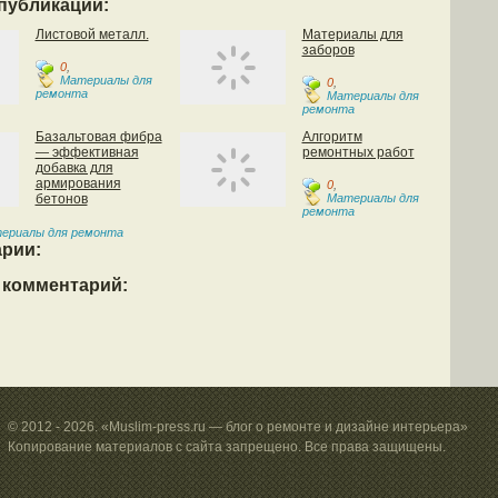
публикации:
Листовой металл.
Материалы для
заборов
0
,
Материалы для
0
,
ремонта
Материалы для
ремонта
Базальтовая фибра
Алгоритм
— эффективная
ремонтных работ
добавка для
армирования
0
,
бетонов
Материалы для
ремонта
ериалы для ремонта
рии:
 комментарий:
© 2012 - 2026. «Muslim-press.ru — блог о ремонте и дизайне интерьера»
Копирование материалов с сайта запрещено. Все права защищены.