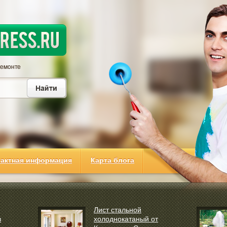
тактная информация
Карта блога
Лист стальной
в
холоднокатаный от