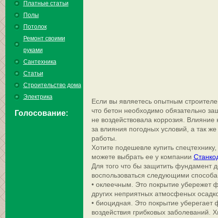
Платные статьи
Полы
Потолок
Ремонт своими
руками
Сантехника
Статьи
Строительство дома
Электрика
Если вы являетесь опытным строителем
что бетон необходимо обязательно защ
Голосование:
не воздействовала коррозия. Влияние 
за влияния погодных условий, а так же
работы.
Хотите подешевле купить спецтехнику, 
можете выбрать ее у компании
Станко
Для того что бы защитить фундамент д
воспользоваться следующими способа
• оклеечным. Это покрытие убережет ф
других неприятных атмосфеных осадко
• биоцидная. Это покрытие уберегает 
воздействия грибковых заболеваний. 