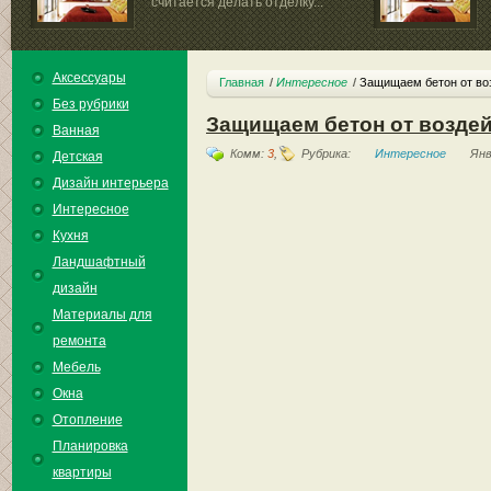
считается делать отделку...
Аксессуары
Главная
Интересное
Защищаем бетон от во
Без рубрики
Защищаем бетон от возде
Ванная
Комм:
3
,
Рубрика:
Интересное
Янв
Детская
Дизайн интерьера
Интересное
Кухня
Ландшафтный
дизайн
Материалы для
ремонта
Мебель
Окна
Отопление
Планировка
квартиры