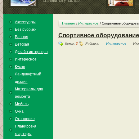
становится у нас все...
Аксессуары
Главная
Интересное
Спортивное оборудован
Без рубрики
Спортивное оборудование
Ванная
Комм:
3
,
Рубрика:
Интересное
Июн
Детская
Дизайн интерьера
Интересное
Кухня
Ландшафтный
дизайн
Материалы для
ремонта
Мебель
Окна
Отопление
Планировка
квартиры