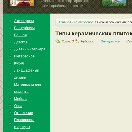
Очень часто в квартирах остро
стоит проблема нехватки...
Аксессуары
Главная
Интересное
Типы керамических пл
Без рубрики
Типы керамических плито
Ванная
Комм:
3
,
Рубрика:
Интересное
Сен
Детская
Дизайн интерьера
Интересное
Кухня
Ландшафтный
дизайн
Материалы для
ремонта
Мебель
Окна
Отопление
Планировка
квартиры