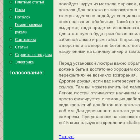
Платные статьи
подойдет шуруп из металла с крюком, 
потолок. Для потолка из гипсокартона
Полы
люстры идеально подойдут специальны
Потолок
носят название «бабочки». Такой пото
Ремонт своими
выдержит, тогда придется использоват
руками
Для этого нужна будет резьбовая шпи
забивной анкер и рым-гайка. В просве
Сантехника
отверстие и в отверстие бетонного пот
Статьи
накрученный на шпильку анкер и там з
Строительство дома
Электрика
Перед установкой люстры важно обрат
должна быть в достаточно хорошем со
Голосование:
перекрытиях не возникло возгорания.
Дорогие друзья, если вас интересует l
ссылке. Там вы можете купить led лам
Легкие люстры отличаются наличием к
просто фиксируется с помощью дюбель
вида креплений для бетонного потолка
до8 мм. Для деревянного потолка дол
саморезы. При установке на гипсокар
до15 кгиспользуются крепления «бабоч
Твитнуть