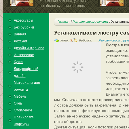
Утепление балкона, учитывая
все более суровые погодные...
или капитального р
Аксессуары
Главная
Ремонт своими руками
Устанавлив
Без рубрики
Устанавливаем люстру са
Ванная
Комм:
3
,
Рубрика:
Ремонт своими рук
Детская
Люстра в ко
Дизайн интерьера
освещение.
Интересное
установлени
требованиям
Кухня
Ландшафтный
Чтобы тяже
дизайн
закрепилась
Материалы для
необходимо
или, как ег
ремонта
Диаметр его
Мебель
мм. Сначала в потолке просверливается
Окна
люстра должна быть закреплена. В нег
Отопление
очень хорошо фиксируется с помощью
Затем анкер нужно надежно затянуть, 
Планировка
пяти оборотов.
квартиры
Другая ситуация, если потолок деревя