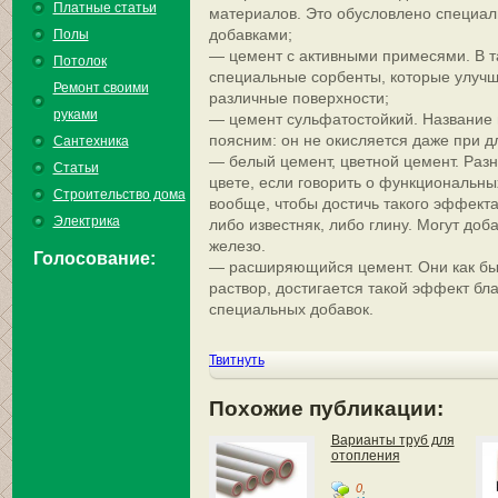
Платные статьи
материалов. Это обусловлено специ
добавками;
Полы
— цемент с активными примесями. В т
Потолок
специальные сорбенты, которые улучш
Ремонт своими
различные поверхности;
руками
— цемент сульфатостойкий. Название г
поясним: он не окисляется даже при д
Сантехника
— белый цемент, цветной цемент. Разн
Статьи
цвете, если говорить о функциональны
Строительство дома
вообще, чтобы достичь такого эффекта
Электрика
либо известняк, либо глину. Могут доб
железо.
Голосование:
— расширяющийся цемент. Они как бы
раствор, достигается такой эффект б
специальных добавок.
Твитнуть
Похожие публикации:
Варианты труб для
отопления
0
,