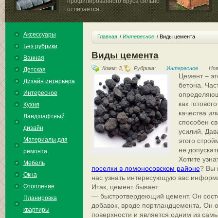
профилированного бруса сильно
отличается...
Аксессуары
Главная
Интересное
Виды цемента
Без рубрики
Виды цемента
Ванная
Комм:
3
,
Рубрика:
Интересное
Ноя
Детская
Цемент – эт
Дизайн интерьера
бетона. Час
Интересное
определяющ
как готовог
Кухня
качества ил
Ландшафтный
способен св
дизайн
усилий. Дав
Материалы для
этого строй
не допускат
ремонта
Хотите узна
Мебель
поселки в ломоносовском районе
? Вы 
Окна
нас узнать интересующую вас информ
Отопление
Итак, цемент бывает:
— быстротвердеющий цемент. Он состо
Планировка
добавок, вроде портландцемента. Он о
квартиры
поверхности и является одним из сам