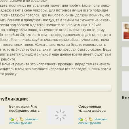
 безопасными и не вредными.
жете, постились натуральный паркет или пробку. Такие полы легко
задерживают в себе микробы. Для потолков лучше всего подойдет
ил же натяжной потолок. При выборе обои вы должны помнить, что
ыть легкими и пропускать воздух, тем самым вы сможете избежать
есени под обоями в детской комнате вашего малыша. Сейчас
по выбору обои много, вы сможете оклеить комнату по вашему
о не забывайте, что это комната предназначается для маленького
ыборе обои не используйте слишком яркие обои, лучше всего, если
ут постельных тонов. Желательно, если вы будете использовать
ате, то выбирайте без запаха и такую, которая быстро сохнет. Ведь
 впитывается слишком сильно и еще долгое время имеет, будет вам
 ремонте.
 момент ремонта это исправность проводки, перед тем как начать
едитесь в том, что в комнате исправна вся проводка, и лишь потом
ою работу.
Ко
публикации:
Вентиляция. Что
Современная
необходимо знать.
укладка шифера
0
,
Ремонт
0
,
Ремонт
своими руками
своими руками