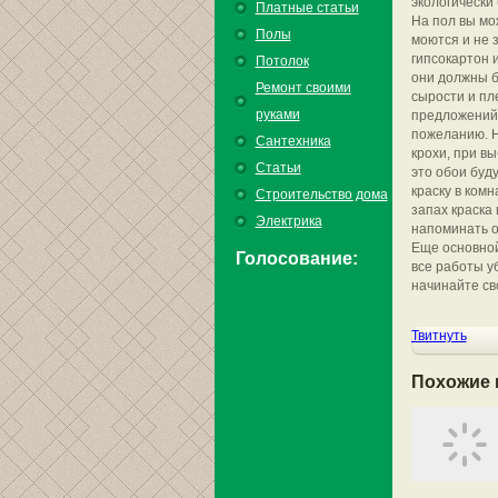
экологически
Платные статьи
На пол вы мо
Полы
моются и не 
гипсокартон 
Потолок
они должны б
Ремонт своими
сырости и пл
руками
предложений 
пожеланию. Н
Сантехника
крохи, при в
Статьи
это обои буд
краску в комн
Строительство дома
запах краска
Электрика
напоминать о
Еще основной
Голосование:
все работы уб
начинайте св
Твитнуть
Похожие 