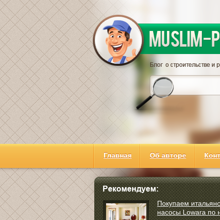
Главная
Об авторе
Кон
Покупаем итальян
насосы Lowara по 