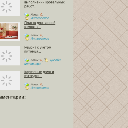
выполнении кровельных
работ...
Комм:
0
,
Интересное
Плитка для ванной
комнаты...
Комм:
0
,
Интересное
Ремонт с учетом
питомца...
Комм:
0
,
Дизайн
интерьера
Каркасные дома и
коттеджи...
Комм:
0
,
Интересное
мментарии: