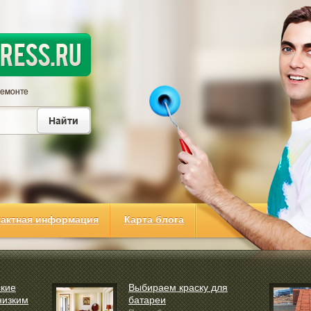
тактная информация
Карта блога
ские
Выбираем краску для
низким
батареи