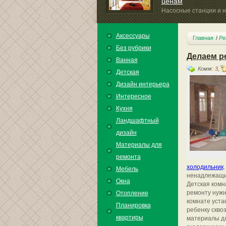
ценам
Насосные станции и н
компании Lowara изготавливаются...
Аксессуары
Главная
Ре
Без рубрики
Делаем р
Ванная
Комм:
3
,
Детская
Дизайн интерьера
Интересное
Кухня
Ландшафтный
дизайн
Материалы для
ремонта
холодильник
Мебель
ненадлежащи
Окна
Детская комн
ремонту нужн
Отопление
комнате уста
Планировка
ребенку сквоз
квартиры
материалы дл