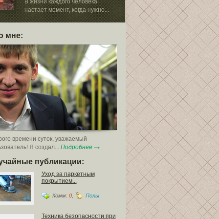
В жизни каждого человека
Когда встает в
настает момент, когда нужно...
облицевать фас
о мне:
ого времени суток, уважаемый
зователь! Я создал...
Подробнее
учайные публикации:
Уход за паркетным
покрытием...
Комм:
0
,
Полы
Техника безопасности при