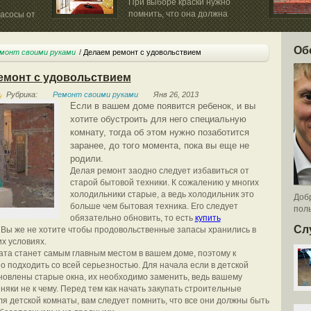
При выборе краски нужно
помнить, что она должна
асосы от
выдерживать...
Об
монт своими руками
Делаем ремонт с удовольствием
емонт с удовольствием
Рубрика:
Ремонт своими руками
Янв 26, 2013
Если в вашем доме появится ребенок, и вы
хотите обустроить для него специальную
комнату, тогда об этом нужно позаботится
заранее, до того момента, пока вы еще не
родили.
Делая ремонт заодно следует избавиться от
старой бытовой техники. К сожалению у многих
холодильники старые, а ведь холодильник это
Добр
больше чем бытовая техника. Его следует
поль
обязательно обновить, то есть
купить
Сл
. Вы же не хотите чтобы продовольственные запасы хранились в
х условиях.
ата станет самым главным местом в вашем доме, поэтому к
о подходить со всей серьезностью. Для начала если в детской
новлены старые окна, их необходимо заменить, ведь вашему
няки не к чему. Перед тем как начать закупать строительные
я детской комнаты, вам следует помнить, что все они должны быть