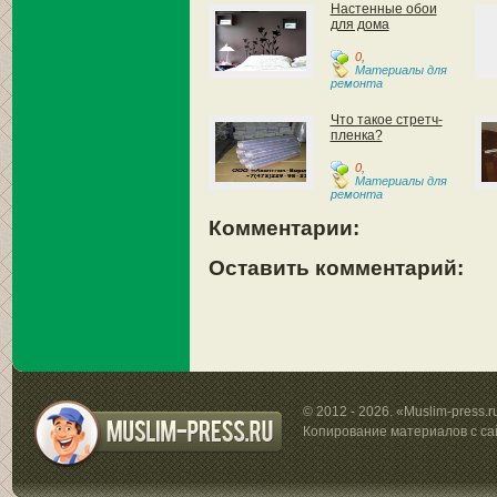
Настенные обои
для дома
0
,
Материалы для
ремонта
Что такое стретч-
пленка?
0
,
Материалы для
ремонта
Комментарии:
Оставить комментарий:
© 2012 - 2026. «Muslim-press.
Копирование материалов с са