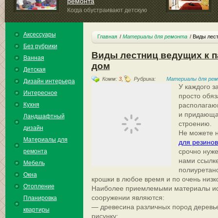
ремонта
Когда обустраивают детскую
комнату, надо учитывать...
Аксессуары
Главная
Материалы для ремонта
Виды лест
Без рубрики
Виды лестниц ведущих к п
Ванная
дом
Детская
Комм:
3
,
Рубрика:
Материалы для ре
Дизайн интерьера
У каждого з
Интересное
просто обяз
Кухня
располагаю
и придающа
Ландшафтный
строению.
дизайн
Не можете 
Материалы для
для резинов
срочно нуже
ремонта
нами ссылке
Мебель
полиуретан
Окна
крошки в любое время и по очень низк
Отопление
Наиболее приемлемыми материалы и
сооружении являются:
Планировка
— древесина различных пород деревь
квартиры
рисунку;