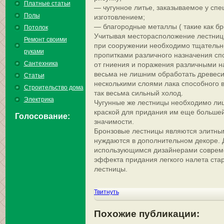
Платные статьи
— чугунное литье, заказываемое у сп
Полы
изготовлением;
— благородные металлы ( такие как бр
Потолок
Учитывая месторасположение лестниц
Ремонт своими
при сооружении необходимо тщательн
руками
пропитками различного назначения сп
Сантехника
от гниения и поражения различными н
весьма не лишним обработать древеси
Статьи
несколькими слоями лака способного 
Строительство дома
так весьма сильный холод.
Электрика
Чугунные же лестницы необходимо ли
краской для придания им еще большей
Голосование:
значимости.
Бронзовые лестницы являются элитным
нуждаются в дополнительном декоре.
использующимся дизайнерами совреме
эффекта придания легкого налета ста
лестницы.
Твитнуть
Похожие публикации: