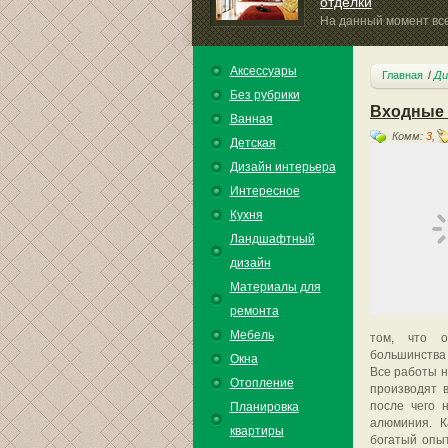
отделки
На данный момент вс
востребованными становятся...
Аксессуары
Главная
Ди
Без рубрики
Входные 
Ванная
Комм:
3
,
Детская
Дизайн интерьера
Интересное
Кухня
Ландшафтный
дизайн
Материалы для
ремонта
Мебель
том, что о
большинства 
Окна
Все работы н
Отопление
производят 
после чего 
Планировка
алюминия. К
квартиры
богатый опы