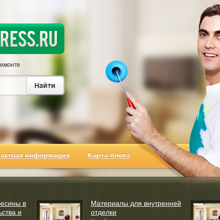
тактная информация
Карта блога
весины в
Материалы для внутренней
ьства и
отделки