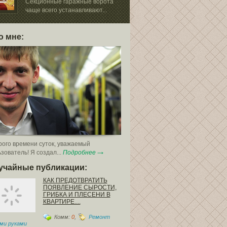
сегодняшний д
Секционные гаражные ворота
мало,...
чаще всего устанавливают...
о мне:
ого времени суток, уважаемый
зователь! Я создал...
Подробнее
учайные публикации:
КАК ПРЕДОТВРАТИТЬ
ПОЯВЛЕНИЕ СЫРОСТИ,
ГРИБКА И ПЛЕСЕНИ В
КВАРТИРЕ....
Комм:
0
,
Ремонт
ми руками