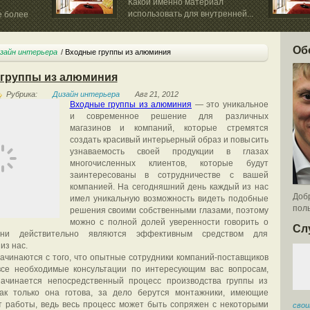
Какой именно материал
использовать для внутренней...
е более
Об
зайн интерьера
Входные группы из алюминия
группы из алюминия
Рубрика:
Дизайн интерьера
Авг 21, 2012
Входные группы из алюминия
— это уникальное
и современное решение для различных
магазинов и компаний, которые стремятся
создать красивый интерьерный образ и повысить
узнаваемость своей продукции в глазах
многочисленных клиентов, которые будут
заинтересованы в сотрудничестве с вашей
компанией. На сегодняшний день каждый из нас
Добр
имел уникальную возможность видеть подобные
поль
решения своими собственными глазами, поэтому
можно с полной долей уверенности говорить о
Сл
ни действительно являются эффективным средством для
из нас.
ачинаются с того, что опытные сотрудники компаний-поставщиков
все необходимые консультации по интересующим вас вопросам,
начинается непосредственный процесс производства группы из
ак только она готова, за дело берутся монтажники, имеющие
т работы, ведь весь процесс может быть сопряжен с некоторыми
свои