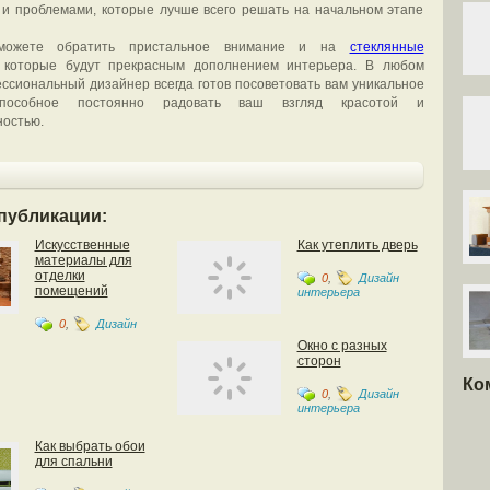
 и проблемами, которые лучше всего решать на начальном этапе
можете обратить пристальное внимание и на
стеклянные
, которые будут прекрасным дополнением интерьера. В любом
ссиональный дизайнер всегда готов посоветовать вам уникальное
способное постоянно радовать ваш взгляд красотой и
ностью.
публикации:
Искусственные
Как утеплить дверь
материалы для
отделки
0
,
Дизайн
помещений
интерьера
0
,
Дизайн
Окно с разных
сторон
Ко
0
,
Дизайн
интерьера
Как выбрать обои
для спальни