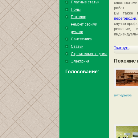
Платные статьи
сложностями
работ.
Полы
Вы также 
Потолок
перегородки
случае профе
Ремонт своими
решение, 
руками
индивидуаль
Сантехника
Статьи
Твитнуть
Строительство дома
Похожие 
Электрика
Голосование:
интерьера