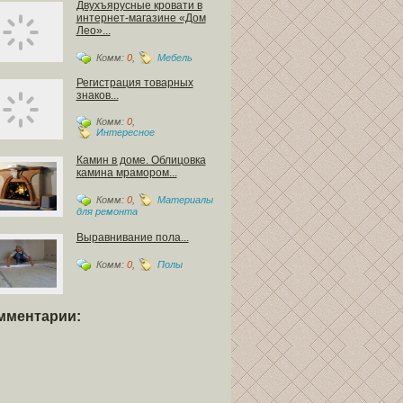
Двухъярусные кровати в
интернет-магазине «Дом
Лео»...
Комм:
0
,
Мебель
Регистрация товарных
знаков...
Комм:
0
,
Интересное
Камин в доме. Облицовка
камина мрамором...
Комм:
0
,
Материалы
для ремонта
Выравнивание пола...
Комм:
0
,
Полы
мментарии: