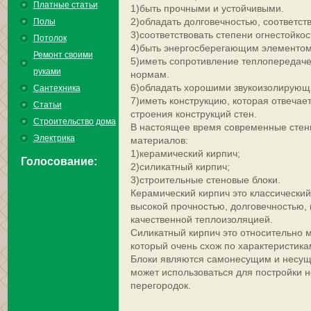
Платные статьи
1)быть прочными и устойчивыми.
2)обладать долговечностью, соответст
Полы
3)соответствовать степени огнестойкос
Потолок
4)быть энергосберегающим элементом
Ремонт своими
5)иметь сопротивление теплопередаче
руками
нормам.
6)обладать хорошими звукоизолирующ
Сантехника
7)иметь конструкцию, которая отвеча
Статьи
строения конструкций стен.
Строительство дома
В настоящее время современные стен
Электрика
материалов:
1)керамический кирпич;
Голосование:
2)силикатный кирпич;
3)строительные стеновые блоки.
Керамический кирпич это классически
высокой прочностью, долговечностью,
качественной теплоизоляцией.
Силикатный кирпич это относительно 
который очень схож по характеристика
Блоки являются самонесущим и несущ
может использоваться для постройки н
перегородок.