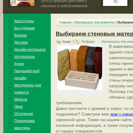
Хоть и принцип действия у
обычных и электрокаминов...
Аксессуары
Главная
Материалы для ремонта
Выбираем
Без рубрики
Выбираем стеновые мате
Ванная
Комм:
3
,
Рубрика:
Материалы для ре
Детская
В зависимос
Дизайн интерьера
здания стен
Интересное
самонесущи
стены прини
Кухня
здания и вм
Ландшафтный
передают е
дизайн
стены опира
Материалы для
нагрузку не
Поэтому сте
ремонта
обязаны уд
Мебель
требованиям:
Окна
Давно мечтаете о домике у озеро, но н
Отопление
подешевле? Советуем вам
дом у озера
скромной цене. Также на нашем сайте 
Планировка
полезной информации, а также получи
квартиры
от наших специалистов.