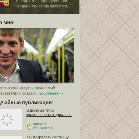
начинается с в
Теперь такие помещения, как
чердак и мансарда являются...
о мне:
ого времени суток, уважаемый
зователь! Я создал...
Подробнее
учайные публикации:
Основные типы
кровельных материалов...
Комм:
0
,
Интересное
Как покрасить лестницу...