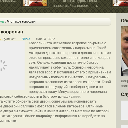
кинали....
Полный штукатурных слой
наносимый на поверхность...
Об
лы
Что такое ковролин
е ковролин
Рубрика:
Полы
Ноя 28, 2012
Ковролин- это несъемное ковровое покрытие с
применением современных видов сырья. Такой
материал достаточно прочен и долговечен, кроме
этого он прекрасно сохраняет тепло и поглощает
звук. Однако, ковролин достаточно быстро
накапливает в себе пыль. Основой ковролина
является ворс. Изготавливают его с применением
натуральных волокон и синтетики. Натуральный
Добр
ковролин в основном изготовлен из шерсти. Такой
поль
ковролин очень упругий, свободно дыши и не
пропускает влагу. Минус шерстяного ковролина
Сл
о высокой себестоимости и быстром изнашивании.
а хотите обновить свои двери, советуем вам использовать
 двери они отлично смотрятся в любом интерьере. Отличные
 двери вы сможете найти в нашем интернет магазине по оптовой
ы хотите узнать более подробную информацию то перейдите по
ми ссылке.