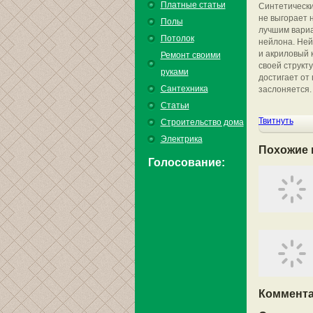
Платные статьи
Синтетически
не выгорает 
Полы
лучшим вариа
Потолок
нейлона. Ней
и акриловый 
Ремонт своими
своей структ
руками
достигает от
Сантехника
заслоняется.
Статьи
Твитнуть
Строительство дома
Электрика
Похожие 
Голосование:
Коммента