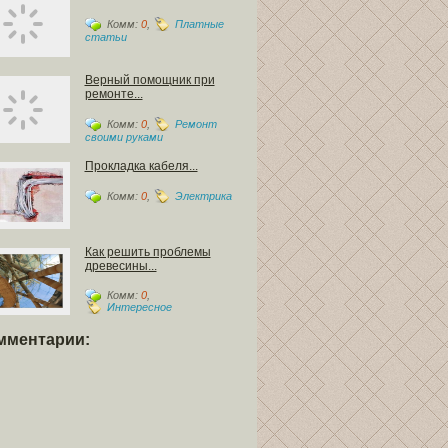
Комм:
0
,
Платные
статьи
Верный помощник при
ремонте...
Комм:
0
,
Ремонт
своими руками
Прокладка кабеля...
Комм:
0
,
Электрика
Как решить проблемы
древесины...
Комм:
0
,
Интересное
мментарии: