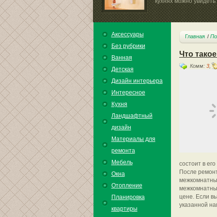
кухнях можно увидеть с
Аксессуары
Главная
По
Без рубрики
Что тако
Ванная
Комм:
3
,
Детская
Дизайн интерьера
Интересное
Кухня
Ландшафтный
дизайн
Материалы для
ремонта
Мебель
состоит в ег
После ремонт
Окна
межкомнатные
Отопление
межкомнатные
цене. Если в
Планировка
указанной на
квартиры