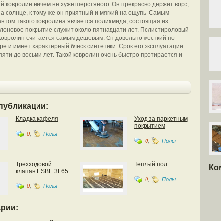
й ковролин ничем не хуже шерстяного. Он прекрасно держит ворс,
на солнце, к тому же он приятный и мягкий на ощупь. Самым
нтом такого ковролина является полиамида, состоящая из
лоновое покрытие служит около пятнадцати лет. Полистироловый
ковролин считается самым дешевым. Он довольно жесткий по
уре и имеет характерный блеск синтетики. Срок его эксплуатации
 пяти до восьми лет. Такой ковролин очень быстро протирается и
публикации:
Кладка кафеля
Уход за паркетным
покрытием
0
,
Полы
0
,
Полы
Трехходовой
Теплый пол
Ко
клапан ESBE 3F65
0
,
Полы
0
,
Полы
рии: