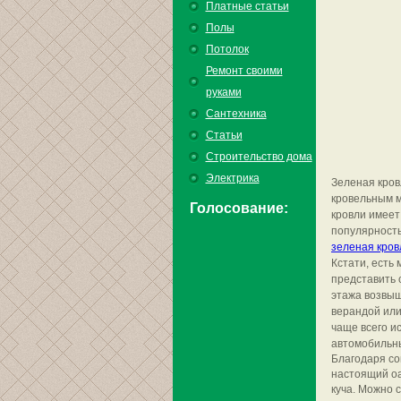
Платные статьи
Полы
Потолок
Ремонт своими
руками
Сантехника
Статьи
Строительство дома
Электрика
Зеленая кров
кровельным м
Голосование:
кровли имеет
популярность
зеленая кров
Кстати, есть
представить 
этажа возвыш
верандой или
чаще всего и
автомобильны
Благодаря со
настоящий оа
куча. Можно 