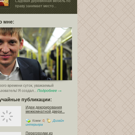
Садовая деревянная мебель по
Когда вы явля
праву занимает место...
частного дома, 
о мне:
ого времени суток, уважаемый
зователь! Я создал...
Подробнее
учайные публикации:
Идеи декорирования
межкомнатной двери...
Комм:
0
,
Дизайн
интерьера
Перегородки из