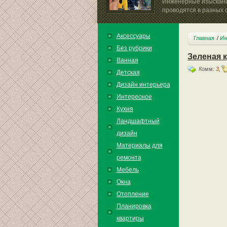
Инженерные изыскан
проводятся в разных о
Аксессуары
Главная
Ин
Без рубрики
Зеленая 
Ванная
Комм:
3
,
Детская
Дизайн интерьера
Интересное
Кухня
Ландшафтный
дизайн
Материалы для
ремонта
Мебель
Окна
Отопление
Планировка
квартиры