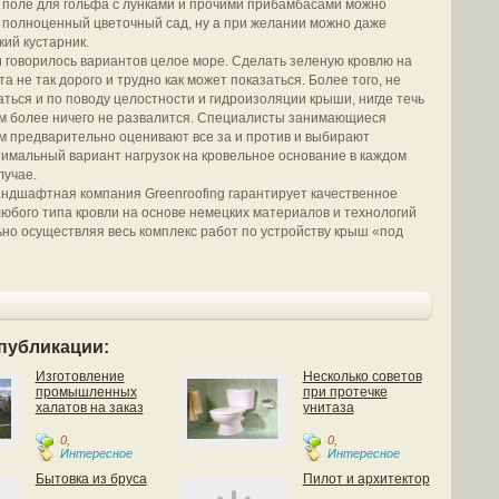
 поле для гольфа с лунками и прочими прибамбасами можно
 полноценный цветочный сад, ну а при желании можно даже
кий кустарник.
и говорилось вариантов целое море. Сделать зеленую кровлю на
а не так дорого и трудно как может показаться. Более того, не
аться и по поводу целостности и гидроизоляции крыши, нигде течь
ем более ничего не развалится. Специалисты занимающиеся
 предварительно оценивают все за и против и выбирают
имальный вариант нагрузок на кровельное основание в каждом
лучае.
ндшафтная компания Greenroofing гарантирует качественное
юбого типа кровли на основе немецких материалов и технологий
но осуществляя весь комплекс работ по устройству крыш «под
публикации:
Изготовление
Несколько советов
промышленных
при протечке
халатов на заказ
унитаза
0
,
0
,
Интересное
Интересное
Бытовка из бруса
Пилот и архитектор