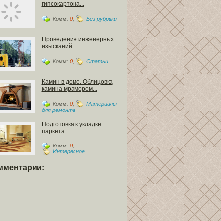
гипсокартона...
Комм:
0
,
Без рубрики
Проведение инженерных
изысканий...
Комм:
0
,
Статьи
Камин в доме. Облицовка
камина мрамором...
Комм:
0
,
Материалы
для ремонта
Подготовка к укладке
паркета...
Комм:
0
,
Интересное
мментарии: