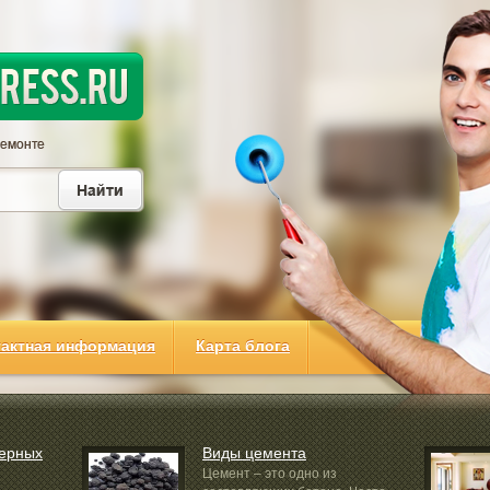
тактная информация
Карта блога
ерных
Виды цемента
Цемент – это одно из