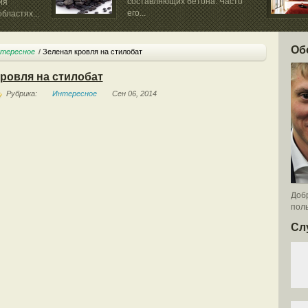
составляющих бетона. Часто
ия
его...
бластях...
Об
тересное
Зеленая кровля на стилобат
кровля на стилобат
Рубрика:
Интересное
Сен 06, 2014
Добр
поль
Сл