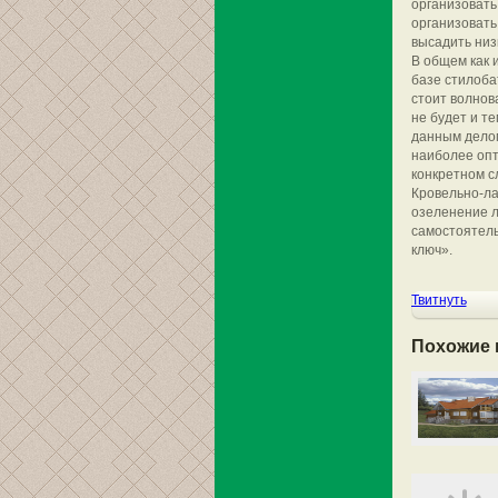
организовать
организовать
высадить низ
В общем как 
базе стилобат
стоит волнов
не будет и т
данным делом
наиболее опт
конкретном с
Кровельно-ла
озеленение л
самостоятель
ключ».
Твитнуть
Похожие 