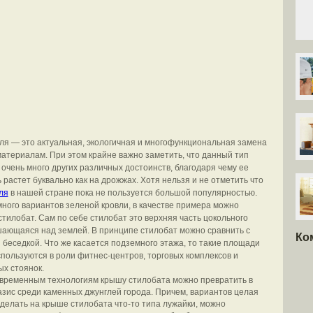
ля — это актуальная, экологичная и многофункциональная замена
атериалам. При этом крайне важно заметить, что данный тип
 очень много других различных достоинств, благодаря чему ее
 растет буквально как на дрожжах.
Хотя нельзя и не отметить что
ля
в нашей стране пока не пользуется большой популярностью.
 много вариантов зеленой кровли, в качестве примера можно
стилобат. Сам по себе стилобат это верхняя часть цокольного
ающаяся над землей. В принципе стилобат можно сравнить с
Ко
 беседкой. Что же касается подземного этажа, то такие площади
спользуются в роли фитнес-центров, торговых комплексов и
х стоянок.
временным технологиям крышу стилобата можно превратить в
зис среди каменных джунглей города. Причем, вариантов целая
сделать на крыше стилобата что-то типа лужайки, можно