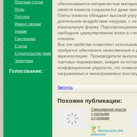
Платные статьи
обеспечивается негорючестью материа
свойств изовола сохраняется даже при
Полы
Плиты изовола обладают высокой упру
Потолок
длительном воздействии нагрузки, с л
Ремонт своими
изначальную форму. Паропроницаемос
руками
свободное циркулирование влаги в сте
плесени.
Сантехника
Все эти свойства позволяют использова
Статьи
требуется обеспечить качественную и 
Строительство дома
звукоизоляцию. Производители выпуска
Электрика
торговых маркировках, каждая из кото
коэффициентом упругости, что позвол
Голосование:
нагружаемых и ненагружаемых констру
Твитнуть
Похожие публикации:
Смешивания красок
с разными
оттенками
0
,
Материалы для
ремонта