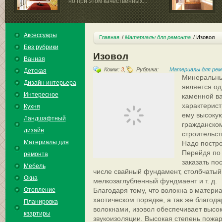
но при этом качественных...
ничто ...
Аксессуары
Главная
Материалы для ремонта
Изовол
Без рубрики
Изовол
Ванная
Комм:
3
,
Рубрика:
Материалы для ре
Детская
Минеральны
Дизайн интерьера
является од
Интересное
каменной ва
характерис
Кухня
ему высокую
Ландшафтный
гражданско
дизайн
строительст
Материалы для
Надо постр
Перейдя по
ремонта
заказать по
Мебель
числе свайный фундамент, столбчатый
Окна
мелкозаглубленный фундмаент и т. д.
Отопление
Благодаря тому, что волокна в матери
хаотическом порядке, а так же благод
Планировка
волокнами, изовол обеспечивает высо
квартиры
звукоизоляции. Высокая степень пожа