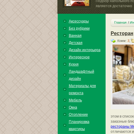
Подбор напольного п
является достаточно
серьезным...
Аксессуары
Главная
Ин
Без рубрики
Ресторан
Ванная
Комм:
3
,
Детская
Дизайн интерьера
Интересное
Кухня
Ландшафтный
дизайн
Материалы для
ремонта
Мебель
Окна
Отопление
этом в списо
заказные блю
Планировка
рестораны М
квартиры
отличаются и