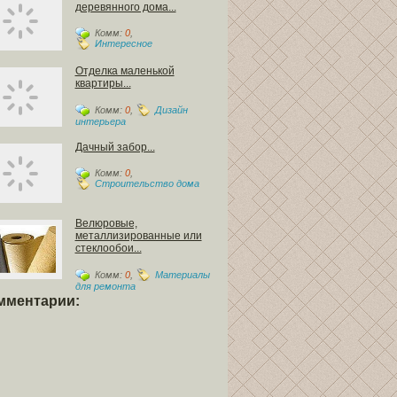
деревянного дома...
Комм:
0
,
Интересное
Отделка маленькой
квартиры...
Комм:
0
,
Дизайн
интерьера
Дачный забор...
Комм:
0
,
Строительство дома
Велюровые,
металлизированные или
стеклообои...
Комм:
0
,
Материалы
для ремонта
мментарии: