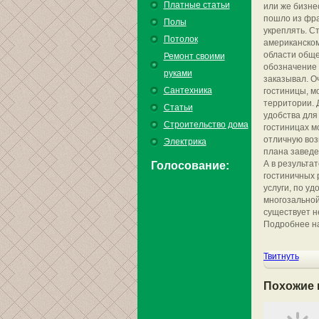
Платные статьи
или же бизне
пошло из фра
Полы
укреплять. Ст
Потолок
американском
области обще
Ремонт своими
обозначение 
руками
заказывал. О
Сантехника
гостиницы, м
территории.
Статьи
удобства для
Строительство дома
гостиницах м
отличную воз
Электрика
плана заведе
А в результа
Голосование:
гостиничных 
услуги, по у
многозальной
существует н
Подробнее на
Твитнуть
Похожие 