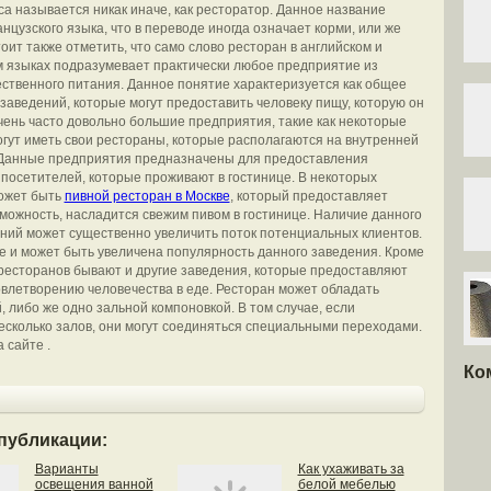
са называется никак иначе, как ресторатор. Данное название
нцузского языка, что в переводе иногда означает корми, или же
оит также отметить, что само слово ресторан в английском и
 языках подразумевает практически любое предприятие из
ственного питания. Данное понятие характеризуется как общее
заведений, которые могут предоставить человеку пищу, которую он
чень часто довольно большие предприятия, такие как некоторые
огут иметь свои рестораны, которые располагаются на внутренней
 Данные предприятия предназначены для предоставления
 посетителей, которые проживают в гостинице. В некоторых
ожет быть
пивной ресторан в Москве
, который предоставляет
можность, насладится свежим пивом в гостинице. Наличие данного
ний может существенно увеличить поток потенциальных клиентов.
те и может быть увеличена популярность данного заведения. Кроме
ресторанов бывают и другие заведения, которые предоставляют
довлетворению человечества в еде. Ресторан может обладать
, либо же одно зальной компоновкой. В том случае, если
есколько залов, они могут соединяться специальными переходами.
 сайте .
Ко
публикации:
Варианты
Как ухаживать за
освещения ванной
белой мебелью