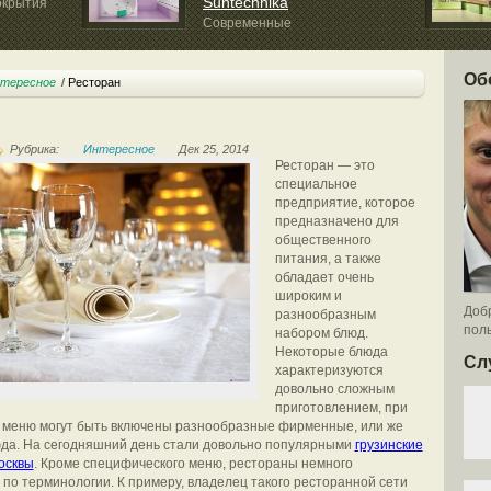
Suntechnika
окрытия
Современные
многофункциональные гидромассажные...
Об
тересное
Ресторан
Рубрика:
Интересное
Дек 25, 2014
Ресторан — это
специальное
предприятие, которое
предназначено для
общественного
питания, а также
обладает очень
широким и
Добр
разнообразным
поль
набором блюд.
Некоторые блюда
Сл
характеризуются
довольно сложным
приготовлением, при
к меню могут быть включены разнообразные фирменные, или же
да. На сегодняшний день стали довольно популярными
грузинские
осквы
. Кроме специфического меню, рестораны немного
 по терминологии. К примеру, владелец такого ресторанной сети