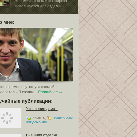
покрытия
Керамическая плитка широко
используется для отделки...
Спрос на тако
покрытие, как ламинат, все...
о мне:
ого времени суток, уважаемый
зователь! Я создал...
Подробнее
учайные публикации:
Утепление дома...
Комм:
0
,
Материалы
для ремонта
Внешняя отделка