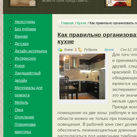
можете себе представить...
Аксессуары
Главная
Кухня
Как правильно организовать 
Без рубрики
Как правильно организова
Ванная
кухне
Детская
Комм:
3
,
Рубрика:
Кухня
Сен 12, 20
Дизайн интерьера
Для того чт
Интересное
и принимать
Кухня
друзей, сле
красивой. Е
Ландшафтный
обладающее
дизайн
является х
Материалы для
эксперимент
это не знач
ремонта
нельзя сдел
Мебель
Прежде всег
Окна
помещение на две зоны: рабочую и зон
Отопление
области можно не только при помощи 
освещения. В рабочей зоне свет долже
Планировка
обеспечить люминесцентные длинные 
квартиры
располагаться под навесными тумбочк