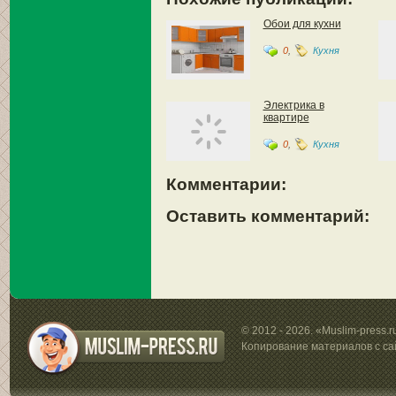
Обои для кухни
0
,
Кухня
Электрика в
квартире
0
,
Кухня
Комментарии:
Оставить комментарий:
© 2012 - 2026. «Muslim-press.
Копирование материалов с са