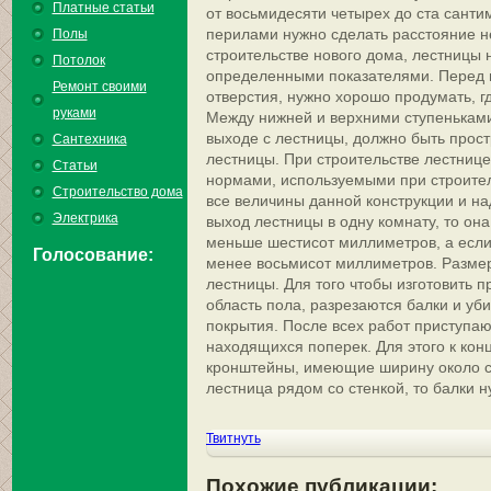
Платные статьи
от восьмидесяти четырех до ста сантим
перилами нужно сделать расстояние н
Полы
строительстве нового дома, лестницы 
Потолок
определенными показателями. Перед 
Ремонт своими
отверстия, нужно хорошо продумать, г
руками
Между нижней и верхними ступеньками
выходе с лестницы, должно быть прос
Сантехника
лестницы. При строительстве лестнице
Статьи
нормами, используемыми при строител
Строительство дома
все величины данной конструкции и на
Электрика
выход лестницы в одну комнату, то он
меньше шестисот миллиметров, а если
Голосование:
менее восьмисот миллиметров. Размер
лестницы. Для того чтобы изготовить 
область пола, разрезаются балки и уб
покрытия. После всех работ приступаю
находящихся поперек. Для этого к ко
кронштейны, имеющие ширину около с
лестница рядом со стенкой, то балки н
Твитнуть
Похожие публикации: