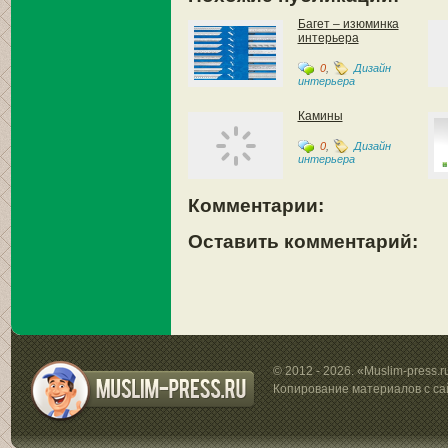
Багет – изюминка
интерьера
0
,
Дизайн
интерьера
Камины
0
,
Дизайн
интерьера
Комментарии:
Оставить комментарий:
© 2012 - 2026. «Muslim-press.
Копирование материалов с са