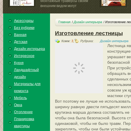
Монтажные траверсы своим
внешним видом могут
напоминать...
Аксессуары
Главная
Дизайн интерьера
Изготовление ле
Без рубрики
Изготовление лестницы
Ванная
Комм:
3
,
Рубрика:
Дизайн интерьера
Детская
Лестница я
Дизайн интерьера
конструкцией
Интересное
украшает ве
безопасной 
Кухня
При устройс
Ландшафтный
обращать в
дизайн
сделанных с
Материалы для
нескользким
совсем уж к
ремонта
мастики сту
Мебель
Вот поэтому ее лучше не использоват
Окна
ширину равную двести пятьдесят милл
Отопление
крутизна марша должна составлять не 
чтобы она была безопасной. Высота с
Планировка
одинаковой, чтобы не было травм. Пе
квартиры
закреплять, чтобы они были устойчивы