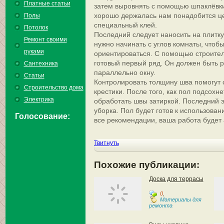
Платные статьи
затем выровнять с помощью шпаклёвки.
хорошо держалась нам понадобится ц
Полы
специальный клей.
Потолок
Последний следует наносить на плитк
Ремонт своими
нужно начинать с углов комнаты, чтоб
руками
ориентироваться. С помощью строител
готовый первый ряд. Он должен быть
Сантехника
параллельно окну.
Статьи
Контролировать толщину шва помогут
Строительство дома
крестики. После того, как пол подсохн
Электрика
обработать швы затиркой. Последний э
уборка. Пол будет готов к использован
Голосование:
все рекомендации, ваша работа будет 
Твитнуть
Похожие публикации:
Доска для террасы
0
,
Материалы для
ремонта