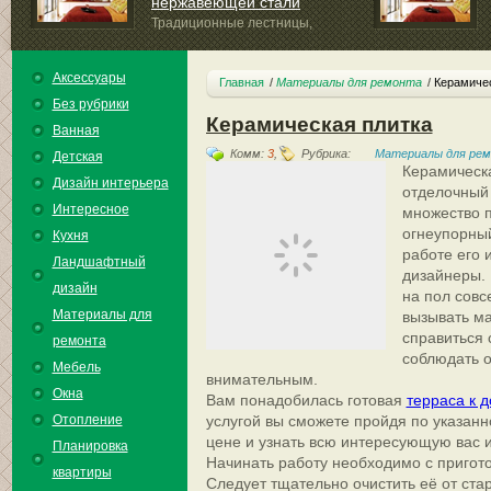
нержавеющей стали
Традиционные лестницы,
минимальными...
несмотря на возрастающую популярность...
Аксессуары
Главная
Материалы для ремонта
Керамичес
Без рубрики
Керамическая плитка
Ванная
Комм:
3
,
Рубрика:
Материалы для ре
Детская
Керамическа
Дизайн интерьера
отделочный
Интересное
множество 
огнеупорный
Кухня
работе его 
Ландшафтный
дизайнеры. 
дизайн
на пол совс
Материалы для
вызывать ма
справиться 
ремонта
соблюдать 
Мебель
внимательным.
Окна
Вам понадобилась готовая
терраса к 
Отопление
услугой вы сможете пройдя по указан
цене и узнать всю интересующую вас
Планировка
Начинать работу необходимо с пригот
квартиры
Следует тщательно очистить её от стар