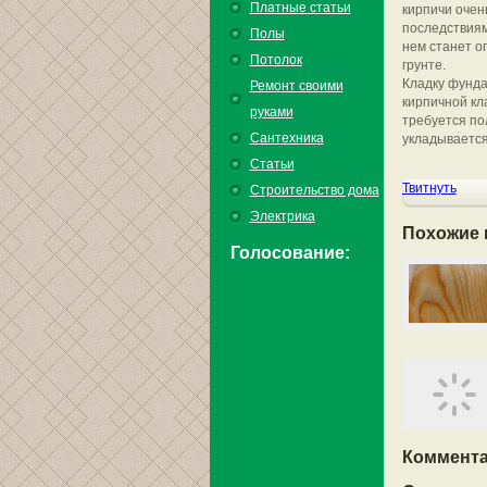
Платные статьи
кирпичи очен
последствиям,
Полы
нем станет о
Потолок
грунте.
Кладку фунда
Ремонт своими
кирпичной кл
руками
требуется по
Сантехника
укладывается
Статьи
Твитнуть
Строительство дома
Электрика
Похожие 
Голосование:
Коммента