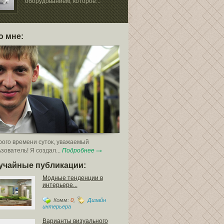
бассейнов
оборудованием, которое...
У каждого пок
проблема с выбором...
о мне:
ого времени суток, уважаемый
зователь! Я создал...
Подробнее
учайные публикации:
Модные тенденции в
интерьере...
Комм:
0
,
Дизайн
интерьера
Варианты визуального