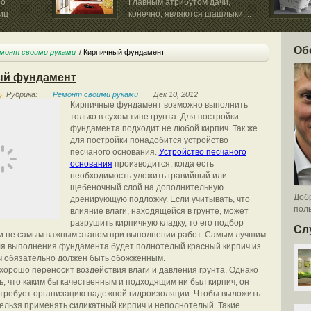
по
Главным атрибутом дачи,
иц
конечно, являются шашлыки....
Об
монт своими руками
Кирпичный фундамент
ый фундамент
Рубрика:
Ремонт своими руками
Дек 10, 2012
Кирпичные фундамент возможно выполнить
только в сухом типе грунта. Для постройки
фундамента подходит не любой кирпич. Так же
для постройки понадобится устройство
песчаного основания.
Устройство песчаного
основания
производится, когда есть
необходимость уложить гравийный или
щебеночный слой на дополнительную
Добр
дренирующую подложку. Если учитывать, что
поль
влияние влаги, находящейся в грунте, может
разрушить кирпичную кладку, то его подбор
Сл
ли не самым важным этапом при выполнении работ. Самым лучшим
я выполнения фундамента будет полнотелый красный кирпич из
ч обязательно должен быть обожженным.
 хорошо переносит воздействия влаги и давления грунта. Однако
ь, что каким бы качественным и подходящим ни был кирпич, он
требует организацию надежной гидроизоляции. Чтобы выложить
ельзя применять силикатный кирпич и неполнотелый. Такие