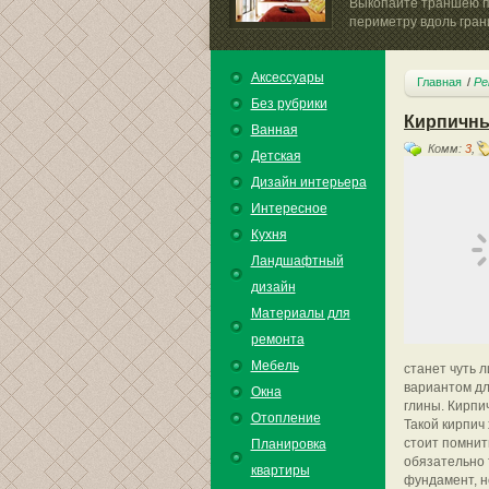
Выкопайте траншею 
периметру вдоль гран
планируемого...
Аксессуары
Главная
Ре
Без рубрики
Кирпичн
Ванная
Комм:
3
,
Детская
Дизайн интерьера
Интересное
Кухня
Ландшафтный
дизайн
Материалы для
ремонта
Мебель
станет чуть 
вариантом дл
Окна
глины. Кирпи
Отопление
Такой кирпич
стоит помнит
Планировка
обязательно 
квартиры
фундамент, н