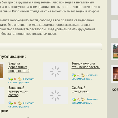
ь быстро разрушаться под землей, что приведет к негативным
 а они скажутся на всем здании вплоть до того, что проживание в
пасным. Кирпичный фундамент не может быть возведен в мокром
мента необходимо вести, соблюдая все правила стандартной
адки. Это значит, что кладка должна перевязываться, а швы
лностью заполнять раствором. Над уровнем земли фундамент
 без заполнения вертикальных швов.
публикации:
Защита
Теплоизоляция
деревянных
стен пенопластом.
поверхностей
0
,
Ремонт
своими руками
0
,
Ремонт
своими руками
Защитный
Свайный
Ко
армирующий
фундамент
состав
0
,
Ремонт
своими руками
0
,
Ремонт
своими руками
рии: