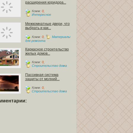
расширения коридора...
Комм:
0
,
Интересное
Межкомнатные двери, что
выбрать и как...
Комм:
0
,
Материалы
для ремонта
Каркасное строительство
жилых домов...
Комм:
0
,
Строительство дома
Пассивная система
защиты от молний...
Комм:
0
,
Строительство дома
мментарии: