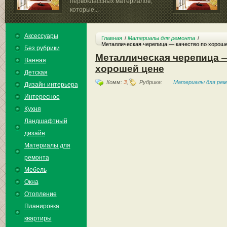
первоклассных материалов,
которые...
Аксессуары
Главная
Материалы для ремонта
Металлическая черепица — качество по хороше
Без рубрики
Металлическая черепица —
Ванная
хорошей цене
Детская
Комм:
3
,
Рубрика:
Материалы для ре
Дизайн интерьера
Интересное
Кухня
Ландшафтный
дизайн
Материалы для
ремонта
Мебель
Окна
Отопление
Планировка
квартиры