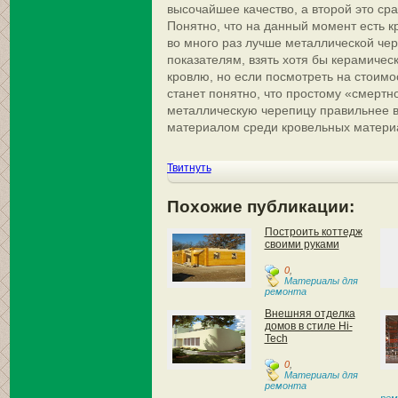
высочайшее качество, а второй это ср
Понятно, что на данный момент есть 
во много раз лучше металлической че
показателям, взять хотя бы керамиче
кровлю, но если посмотреть на стоимос
станет понятно, что простому «смертн
металлическую черепицу правильнее в
материалом среди кровельных материа
Твитнуть
Похожие публикации:
Построить коттедж
своими руками
0
,
Материалы для
ремонта
Внешняя отделка
домов в стиле Hi-
Tech
0
,
Материалы для
ремонта