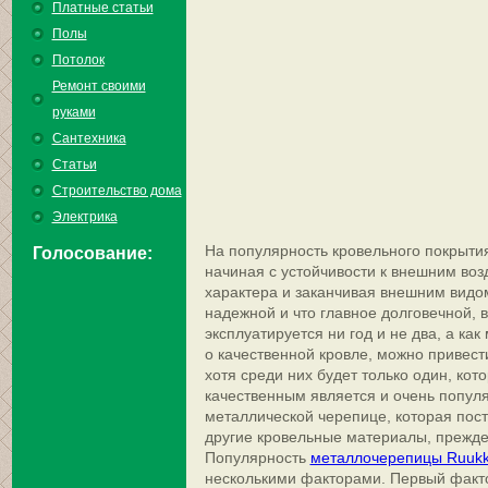
Платные статьи
Полы
Потолок
Ремонт своими
руками
Сантехника
Статьи
Строительство дома
Электрика
На популярность кровельного покрыти
Голосование:
начиная с устойчивости к внешним во
характера и заканчивая внешним видо
надежной и что главное долговечной, 
эксплуатируется ни год и не два, а ка
о качественной кровле, можно привест
хотя среди них будет только один, кот
качественным является и очень популя
металлической черепице, которая пос
другие кровельные материалы, прежде
Популярность
металлочерепицы Ruukki
несколькими факторами. Первый фактор