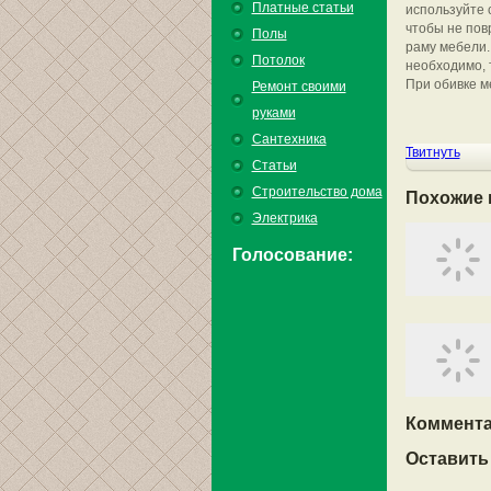
Платные статьи
используйте 
чтобы не пов
Полы
раму мебели.
Потолок
необходимо, 
При обивке м
Ремонт своими
руками
Сантехника
Твитнуть
Статьи
Строительство дома
Похожие 
Электрика
Голосование:
Коммента
Оставить