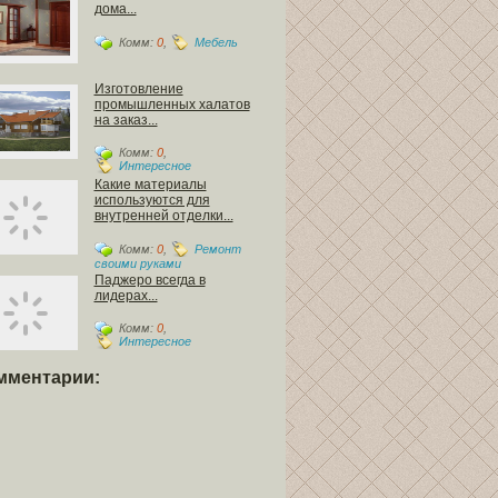
дома...
Комм:
0
,
Мебель
Изготовление
промышленных халатов
на заказ...
Комм:
0
,
Интересное
Какие материалы
используются для
внутренней отделки...
Комм:
0
,
Ремонт
своими руками
Паджеро всегда в
лидерах...
Комм:
0
,
Интересное
мментарии: