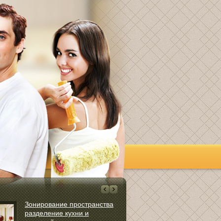
Зонирование пространства
Инвестиров
разделение кухни и
счета