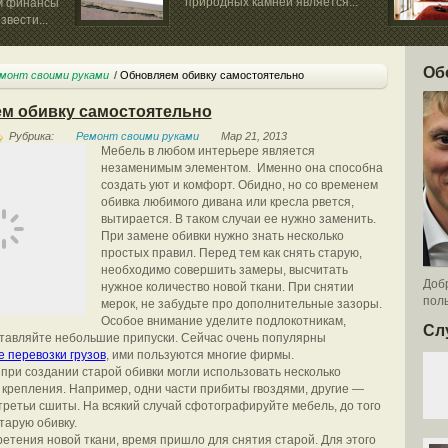
природных камней является...
м финансы
вести...
кухни позв
Об
монт своими руками
Обновляем обивку самостоятельно
м обивку самостоятельно
Рубрика:
Ремонт своими руками
Мар 21, 2013
Мебель в любом интерьере является
незаменимым элементом. Именно она способна
создать уют и комфорт. Обидно, но со временем
обивка любимого дивана или кресла рвется,
вытирается. В таком случаи ее нужно заменить.
При замене обивки нужно знать несколько
простых правил. Перед тем как снять старую,
необходимо совершить замеры, высчитать
Добр
нужное количество новой ткани. При снятии
поль
мерок, не забудьте про дополнительные зазоры.
Особое внимание уделите подлокотникам,
Сл
тавляйте небольшие припуски. Сейчас очень популярны
 перевозки грузов
, ими пользуются многие фирмы.
 при создании старой обивки могли использовать несколько
 крепления. Например, одни части прибиты гвоздями, другие —
 третьи сшиты. На всякий случай сфотографируйте мебель, до того
тарую обивку.
етения новой ткани, время пришло для снятия старой. Для этого