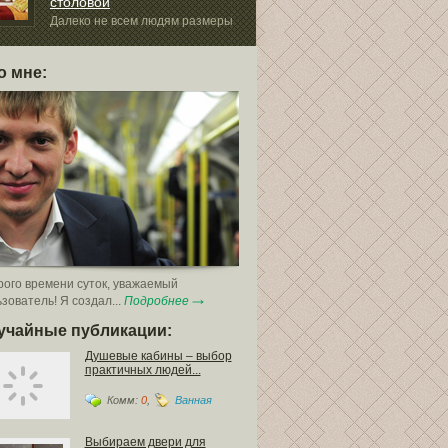
столовой
В последнее в
темпами разв
Далеко не всем людям размеры
направленное...
оляют сделать...
о мне:
ого времени суток, уважаемый
зователь! Я создал...
Подробнее
учайные публикации:
Душевые кабины – выбор
практичных людей...
Комм:
0
,
Ванная
Выбираем двери для