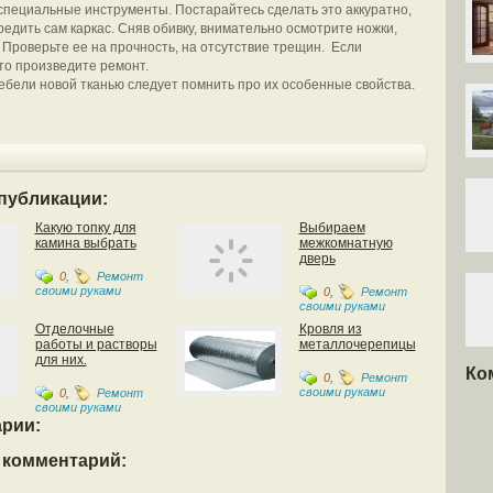
специальные инструменты. Постарайтесь сделать это аккуратно,
редить сам каркас. Сняв обивку, внимательно осмотрите ножки,
 Проверьте ее на прочность, на отсутствие трещин. Если
то произведите ремонт.
ебели новой тканью следует помнить про их особенные свойства.
публикации:
Какую топку для
Выбираем
камина выбрать
межкомнатную
дверь
0
,
Ремонт
своими руками
0
,
Ремонт
своими руками
Отделочные
Кровля из
работы и растворы
металлочерепицы
для них.
Ко
0
,
Ремонт
своими руками
0
,
Ремонт
своими руками
рии:
 комментарий: