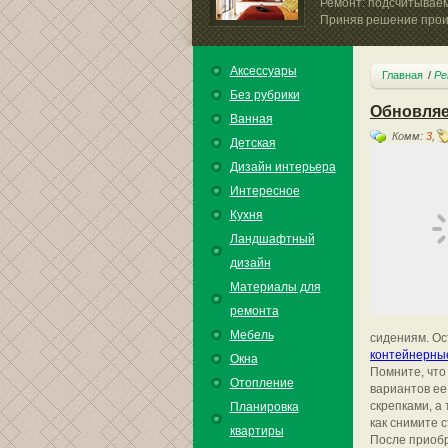
Ремонт: подсчитывае
Приняв решение произ
Аксессуары
Главная
Ре
Без рубрики
Обновляе
Ванная
Комм:
3
,
Детская
Дизайн интерьера
Интересное
Кухня
Ландшафтный
дизайн
Материалы для
ремонта
Мебель
сидениям. Ос
контейнерные
Окна
Помните, что
Отопление
вариантов ее
скрепками, а
Планировка
как снимите с
квартиры
После приобр