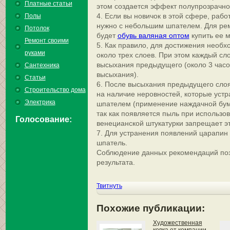
Платные статьи
этом создается эффект полупрозрачно
4. Если вы новичок в этой сфере, рабо
Полы
нужно с небольшим шпателем. Для ре
Потолок
будет
обувь валяная оптом
купить ее 
Ремонт своими
5. Как правило, для достижения необх
руками
около трех слоев. При этом каждый сл
высыхания предыдущего (около 3 часо
Сантехника
высыхания).
Статьи
6. После высыхания предыдущего слоя
Строительство дома
на наличие неровностей, которые уст
Электрика
шпателем (применение наждачной бум
так как появляется пыль при использов
Голосование:
венецианской штукатурки запрещает эт
7. Для устранения появлений царапин
шпатель.
Соблюдение данных рекомендаций поз
результата.
Твитнуть
Похожие публикации:
Художественная