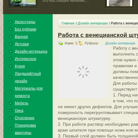
это настоящее явление,...
Аксессуары
Главная
Дизайн интерьера
Работа с венеци
Без рубрики
Работа с венецианской шт
Ванная
Комм:
3
,
Рубрика:
Дизайн интерьера
Детская
Работу с ве
Дизайн интерьера
выполнить с
Интересное
этом нужно 
правилам и
Кухня
должны пом
Ландшафтный
качественно 
дизайн
Для работы 
Материалы для
существуют
1. Перед на
ремонта
в том, что 
Мебель
не имеет других дефектов. Для улучше
Окна
поверхность перегрунтовывают специ
Отопление
венецианскую штукатурку.
2. При работе раствор необходимо ра
Планировка
краю шпателя при помощи ножа или м
квартиры
3. Первый слой должен быть толщиной