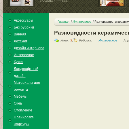
в облаке», — так...
Аксессуары
Главная
Интересное
Разновидности керамич
Без рубрики
Разновидности керамичес
Ванная
Комм:
3
,
Рубрика:
Интересное
Апр
Детская
Дизайн интерьера
Интересное
Кухня
Ландшафтный
дизайн
Материалы для
ремонта
Мебель
Окна
Отопление
Планировка
квартиры