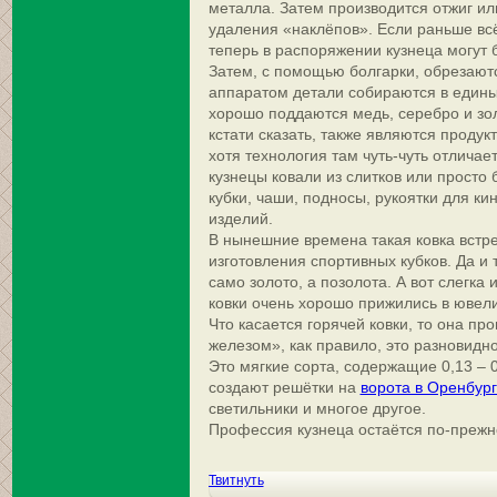
металла. Затем производится отжиг ил
удаления «наклёпов». Если раньше всё
теперь в распоряжении кузнеца могут 
Затем, с помощью болгарки, обрезают
аппаратом детали собираются в едины
хорошо поддаются медь, серебро и зо
кстати сказать, также являются продук
хотя технология там чуть-чуть отличает
кузнецы ковали из слитков или просто
кубки, чаши, подносы, рукоятки для ки
изделий.
В нынешние времена такая ковка встре
изготовления спортивных кубков. Да и 
само золото, а позолота. А вот слегк
ковки очень хорошо прижились в ювели
Что касается горячей ковки, то она пр
железом», как правило, это разновидн
Это мягкие сорта, содержащие 0,13 – 
создают решётки на
ворота в Оренбур
светильники и многое другое.
Профессия кузнеца остаётся по-прежн
Твитнуть