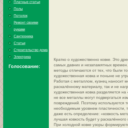
Платные статьи
Полы
Потолок
Ремонт своими
руками
Сантехника
Статьи
Строительство дома
Электрика
Кратко о художественно ковке. Это др
самых давних и незапамятных времен.
Голосование:
методы отличаются от тех, что были то
художественная ковка и поныне не утр
Работая с металлом, кузнец наносит м
раскалённому материалу, так и не наг
художественная ковка разделяется на
не все металлы могут подвергаться и
повреждений. Поэтому используются т
необходимым уровнем пластичности, те
даже есть определение: «ковкость мет
лучшая ковкость будет у раскалённого
При холодной ковке узоры формируют