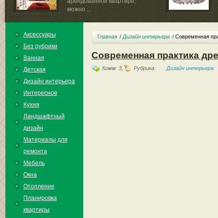
арендованной квартире,
можно ...
Аксессуары
Главная
Дизайн интерьера
Современная пра
Без рубрики
Современная практика др
Ванная
Комм:
3
,
Рубрика:
Дизайн интерьера
Детская
Дизайн интерьера
Интересное
Кухня
Ландшафтный
дизайн
Материалы для
ремонта
Мебель
Окна
Отопление
Планировка
квартиры