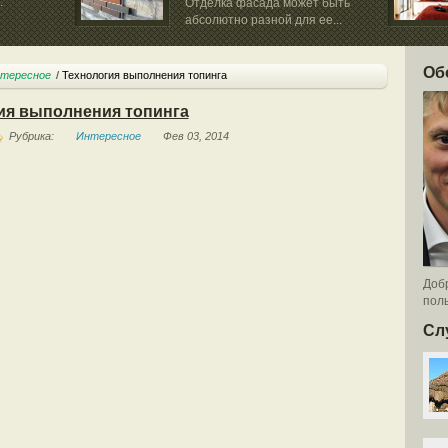
.
Отделка фасада может быть
абсолютно разной для ее...
Об
тересное
Технология выполнения топинга
ия выполнения топинга
Рубрика:
Интересное
Фев 03, 2014
Добр
поль
Сл