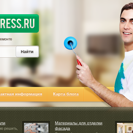
тактная информация
Карта блога
вли
Материалы для отделки
фасада
мо решить,