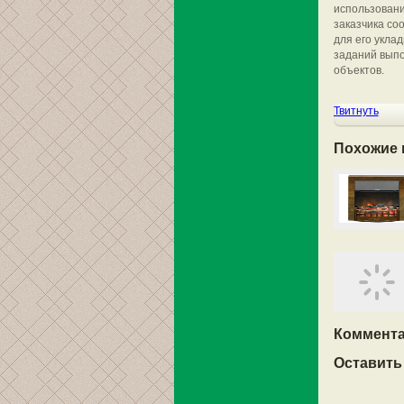
использовани
заказчика со
для его укла
заданий выпо
объектов.
Твитнуть
Похожие 
Коммента
Оставить