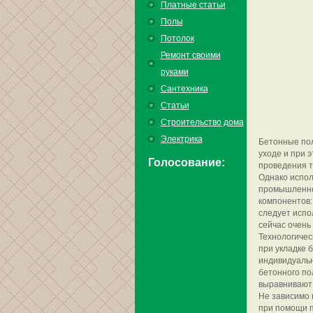
Платные статьи
Полы
Потолок
Ремонт своими
руками
Сантехника
Статьи
Строительство дома
Электрика
Бетонные пол
уходе и при 
Голосование:
проведения т
Однако испол
промышленнос
компонентов:
следует испо
сейчас очен
Технологичес
при укладке 
индивидуальн
бетонного по
выравнивают 
Не зависимо н
при помощи п