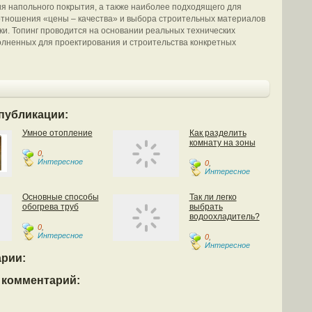
я напольного покрытия, а также наиболее подходящего для
отношения «цены – качества» и выбора строительных материалов
дки. Топинг проводится на основании реальных технических
лненных для проектирования и строительства конкретных
публикации:
Умное отопление
Как разделить
комнату на зоны
0
,
Интересное
0
,
Интересное
Основные способы
Так ли легко
обогрева труб
выбрать
водоохладитель?
0
,
Интересное
0
,
Интересное
рии:
 комментарий: