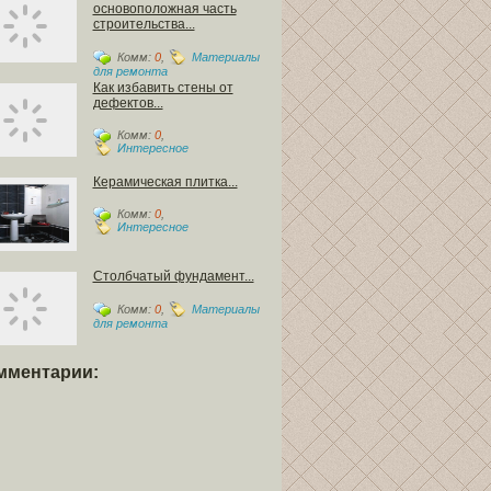
основоположная часть
строительства...
Комм:
0
,
Материалы
для ремонта
Как избавить стены от
дефектов...
Комм:
0
,
Интересное
Керамическая плитка...
Комм:
0
,
Интересное
Столбчатый фундамент...
Комм:
0
,
Материалы
для ремонта
мментарии: