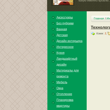
какую именно кровлю..
Аксессуары
Главная
Ин
Без рубрики
Технолог
Ванная
Комм:
3
,
Детская
Дизайн интерьера
Интересное
Кухня
Ландшафтный
дизайн
Материалы для
ремонта
Мебель
Окна
Отопление
Планировка
квартиры