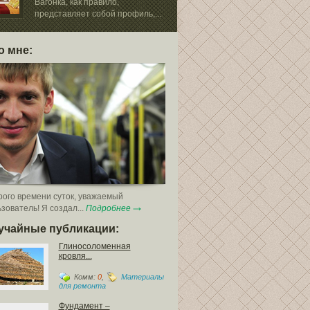
вашего дома. И
Вагонка, как правило,
представляет собой профиль,...
о мне:
ого времени суток, уважаемый
зователь! Я создал...
Подробнее
учайные публикации:
Глиносоломенная
кровля...
Комм:
0
,
Материалы
для ремонта
Фундамент –