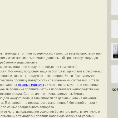
ы, имеющие топпинг поверхности, являются весьма простыми при
этом имеют значительно более длительный срок эксплуатации до
ребуемого вида ремонта.
ьзовать топинг не следует на объектах химической
ти. Поскольку подобная защита боится воздействия агрессивных
 щелочи, кислоты, продуктов нефтепереработки. В этом случае
льзовать пропитку поверхности специальными составами. Кстати
ь популярны
кованые мангалы
их часто используют для украшения.
Ко
кое выполнение топпинга бетона используется непосредственно
бетонного пола. Состав для топпинга, следует выбирать
о для каждого пола, в зависимости от дальнейшего назначения
ла. Его наносят на поверхность выполненной бетонной стяжки и
с помощью специального аппарата.
и от чего, использование усиления бетонного пола, в том числе и
рименения технологии топпинг, напрямую зависит от условий