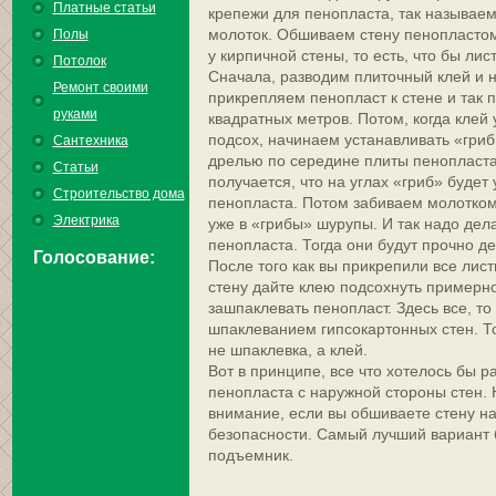
Платные статьи
крепежи для пенопласта, так называем
молоток. Обшиваем стену пенопластом 
Полы
у кирпичной стены, то есть, что бы ли
Потолок
Сначала, разводим плиточный клей и н
Ремонт своими
прикрепляем пенопласт к стене и так
руками
квадратных метров. Потом, когда клей 
подсох, начинаем устанавливать «гри
Сантехника
дрелью по середине плиты пенопласта 
Статьи
получается, что на углах «гриб» будет
Строительство дома
пенопласта. Потом забиваем молотком 
Электрика
уже в «грибы» шурупы. И так надо дел
пенопласта. Тогда они будут прочно де
Голосование:
После того как вы прикрепили все лис
стену дайте клею подсохнуть примерно
зашпаклевать пенопласт. Здесь все, то 
шпаклеванием гипсокартонных стен. Т
не шпаклевка, а клей.
Вот в принципе, все что хотелось бы р
пенопласта с наружной стороны стен. 
внимание, если вы обшиваете стену на
безопасности. Самый лучший вариант 
подъемник.