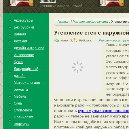
панелей
Стеновые панели – такой
важный атрибут при внутренней...
Аксессуары
Главная
Ремонт своими руками
Утепление с
Без рубрики
Утепление стен с наружно
Ванная
Комм:
3
,
Рубрика:
Ремонт своими рук
Детская
Очень много
Дизайн интерьера
которые им
Интересное
утепляют с
Это связано 
Кухня
место внутр
Ландшафтный
утепление с
дизайн
тот же эффе
Материалы для
изнутри. Но
экстерьер в
ремонта
непосредств
Мебель
установки и крепления пенопласта к с
Окна
накормить рабочих требовалось 2 часа
Отопление
приготовить
суп в мультиварке панасо
рабочих теперь не занимает много вр
Планировка
Все что нам понадобится из материало
квартиры
плиточный клей для наружных работ, 