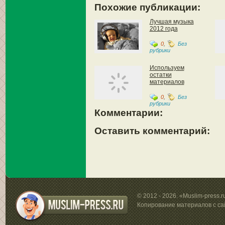
Похожие публикации:
Лучшая музыка
2012 года
0
,
Без
рубрики
Используем
остатки
материалов
0
,
Без
рубрики
Комментарии:
Оставить комментарий:
© 2012 - 2026. «Muslim-press.
Копирование материалов с са