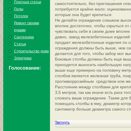
Платные статьи
самостоятельно, без приглашения спе
потребуется крайне мало: оцинкованна
Полы
которые она будет крепиться.
Потолок
Не делайте ограждение слишком высок
Ремонт своими
вполне достаточно, чтобы скрыться от 
руками
чувствовать себя в своем доме вполне
давно, завод железобетонных изделий 
Сантехника
продает железобетонные изделия по 
Статьи
ограждения должны быть выше, чем се
Строительство дома
делается для того, чтобы забор мог вы
Электрика
Боковые столбы должны быть еще выше
приходится выносить наибольшую нагру
Голосование:
выше еще примерно на половину метр
столбов является железная труба, по
противкоррозийным средством или же 
Расстояние между столбами для крепл
3,5 метров, так как иначе есть риск тог
сломать ваше ограждение. Также для 
помещать столбы в яму, диаметр котор
сантиметр больше диаметра самого ст
Твитнуть