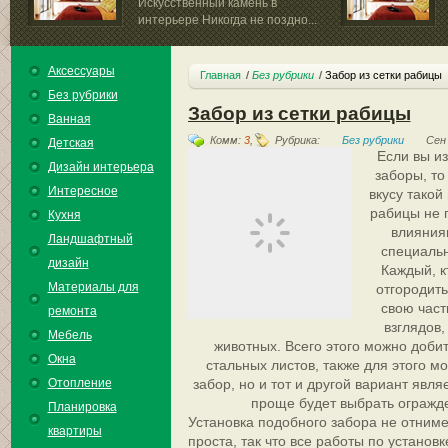
Искусственный камень в
интерьере Никогда не поздно...
Аксессуары
Главная
Без рубрики
Забор из сетки рабицы
Без рубрики
Забор из сетки рабицы
Ванная
Комм:
3
,
Рубрика:
Без рубрики
Сен 
Детская
Если вы из
Дизайн интерьера
заборы, то
Интересное
вкусу такой
рабицы не 
Кухня
влияниям
Ландшафтный
специальн
дизайн
Каждый, к
Материалы для
отгородить
свою част
ремонта
взглядов,
Мебель
животных. Всего этого можно добит
Окна
стальных листов, также для этого 
Отопление
забор, но и тот и другой вариант явл
проще будет выбрать огражде
Планировка
Установка подобного забора не отниме
квартиры
проста, так что все работы по установ