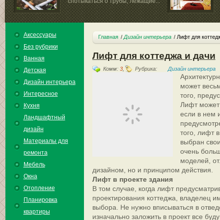
спотыкаться о трубы, лежащие...
Аксессуары
Главная
Дизайн интерьера
Лифт для коттед
Без рубрики
Лифт для коттеджа и дачи
Ванная
Комм:
3
,
Рубрика:
Дизайн интерьера
Детская
Архитектурн
Дизайн интерьера
может весьм
Интересное
того, преду
Лифт может 
Кухня
если в нем 
Ландшафтный
предусмотр
дизайн
того, лифт 
Материалы для
выбран сво
очень боль
ремонта
моделей, о
Мебель
дизайном, но и принципом действия.
Окна
Лифт в проекте здания
Отопление
В том случае, когда лифт предусматри
проектирования коттеджа, владелец и
Планировка
выбора. Не нужно вписываться в отве
квартиры
изначально заложить в проект все буд