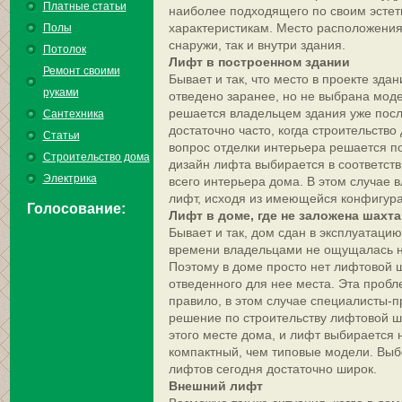
Платные статьи
наиболее подходящего по своим эсте
характеристикам. Место расположения
Полы
снаружи, так и внутри здания.
Потолок
Лифт в построенном здании
Ремонт своими
Бывает и так, что место в проекте зда
руками
отведено заранее, но не выбрана моде
решается владельцем здания уже после
Сантехника
достаточно часто, когда строительство
Статьи
вопрос отделки интерьера решается по
Строительство дома
дизайн лифта выбирается в соответст
Электрика
всего интерьера дома. В этом случае
лифт, исходя из имеющейся конфигур
Голосование:
Лифт в доме, где не заложена шахта
Бывает и так, дом сдан в эксплуатацию
времени владельцами не ощущалась н
Поэтому в доме просто нет лифтовой 
отведенного для нее места. Эта пробл
правило, в этом случае специалисты-
решение по строительству лифтовой 
этого месте дома, и лифт выбирается 
компактный, чем типовые модели. Вы
лифтов сегодня достаточно широк.
Внешний лифт