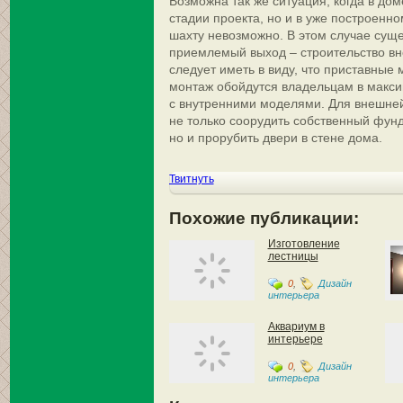
Возможна так же ситуация, когда в до
стадии проекта, но и в уже построенн
шахту невозможно. В этом случае сущ
приемлемый выход – строительство вн
следует иметь в виду, что приставные
монтаж обойдутся владельцам в макс
с внутренними моделями. Для внешне
не только соорудить собственный фун
но и прорубить двери в стене дома.
Твитнуть
Похожие публикации:
Изготовление
лестницы
0
,
Дизайн
интерьера
Аквариум в
интерьере
0
,
Дизайн
интерьера