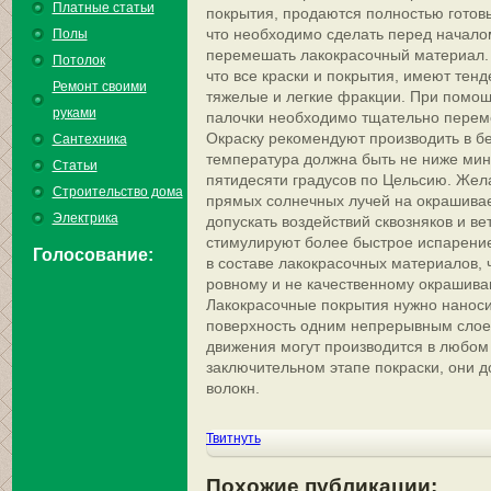
Платные статьи
покрытия, продаются полностью готовы
что необходимо сделать перед начало
Полы
перемешать лакокрасочный материал. 
Потолок
что все краски и покрытия, имеют тен
Ремонт своими
тяжелые и легкие фракции. При помо
руками
палочки необходимо тщательно переме
Окраску рекомендуют производить в бе
Сантехника
температура должна быть не ниже мин
Статьи
пятидесяти градусов по Цельсию. Жел
Строительство дома
прямых солнечных лучей на окрашивае
Электрика
допускать воздействий сквозняков и ве
стимулируют более быстрое испарени
Голосование:
в составе лакокрасочных материалов, 
ровному и не качественному окрашива
Лакокрасочные покрытия нужно нанос
поверхность одним непрерывным слоем
движения могут производится в любом 
заключительном этапе покраски, они 
волокн.
Твитнуть
Похожие публикации: