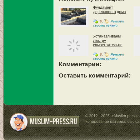
Фундамент
деревянного дома
0
,
Ремонт
своими руками
Устанавливаем
люстру
самостоятельно
0
,
Ремонт
своими руками
Комментарии:
Оставить комментарий:
© 2012 - 2026. «Muslim-press.
Копирование материалов с са