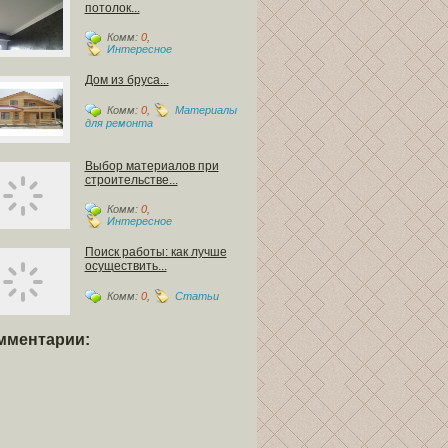
потолок...
Комм:
0
,
Интересное
Дом из бруса...
Комм:
0
,
Материалы
для ремонта
Выбор материалов при
строительстве...
Комм:
0
,
Интересное
Поиск работы: как лучше
осуществить...
Комм:
0
,
Статьи
мментарии: