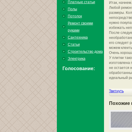
Платные статьи
Итак, начнем.
Любой ремонт
Полы
размеры. Кол
Потолок
непосредстве
нужно покупа
Ремонт своими
избежать неп
руками
После следуе
Сантехника
необработанн
его следует 
Статьи
можем клеить
Строительство дома
Очень хороша
У плитки тако
Электрика
изготовлена 
не остается н
Голосование:
обработанных 
идеальный ри
Твитнуть
Похожие 