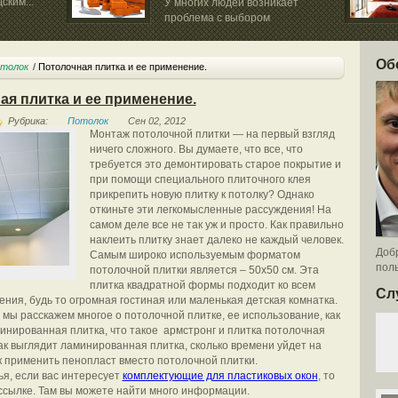
ским...
У многих людей возникает
проблема с выбором
строительного...
Об
толок
Потолочная плитка и ее применение.
ая плитка и ее применение.
Рубрика:
Потолок
Сен 02, 2012
Монтаж потолочной плитки — на первый взгляд
ничего сложного. Вы думаете, что все, что
требуется это демонтировать старое покрытие и
при помощи специального плиточного клея
прикрепить новую плитку к потолку? Однако
откиньте эти легкомысленные рассуждения! На
самом деле все не так уж и просто. Как правильно
наклеить плитку знает далеко не каждый человек.
Добр
Самым широко используемым форматом
поль
потолочной плитки является – 50х50 см. Эта
плитка квадратной формы подходит ко всем
Сл
ния, будь то огромная гостиная или маленькая детская комнатка.
е мы расскажем многое о потолочной плитке, ее использование, как
инированная плитка, что такое армстронг и плитка потолочная
ак выглядит ламинированная плитка, сколько времени уйдет на
ак применить пенопласт вместо потолочной плитки.
ья, если вас интересует
комплектующие для пластиковых окон
, то
ссылке. Там вы можете найти много информации.