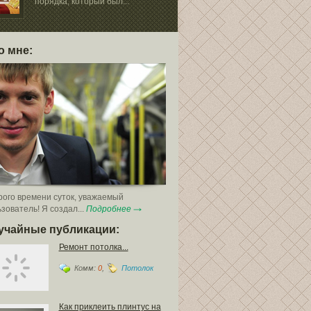
порядка, который был...
давно снискал
о мне:
ого времени суток, уважаемый
зователь! Я создал...
Подробнее
учайные публикации:
Ремонт потолка...
Комм:
0
,
Потолок
Как приклеить плинтус на