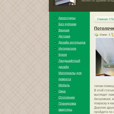
является эдаким склад
Аксессуары
Главная
По
Без рубрики
Потолочн
Ванная
Комм:
3
,
Детская
Дизайн интерьера
Интересное
Кухня
Ландшафтный
дизайн
Материалы для
ремонта
Мебель
типам помеще
В этой стать
Окна
выглядит лам
Отопление
бесшовная, к
покраску и к
Планировка
Дорогие друз
квартиры
пройдите по 