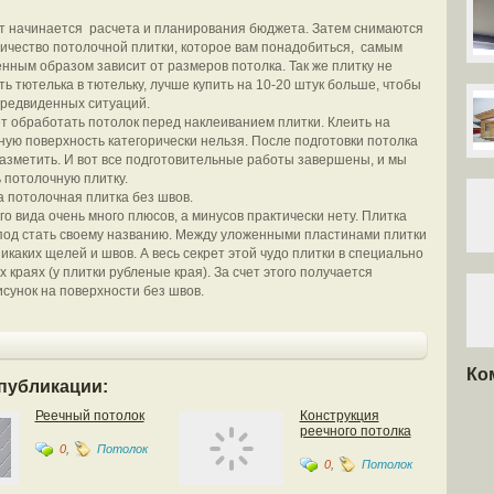
 начинается расчета и планирования бюджета. Затем снимаются
ичество потолочной плитки, которое вам понадобиться, самым
нным образом зависит от размеров потолка. Так же плитку не
ть тютелька в тютельку, лучше купить на 10-20 штук больше, чтобы
редвиденных ситуаций.
т обработать потолок перед наклеиванием плитки. Клеить на
ую поверхность категорически нельзя. После подготовки потолка
разметить. И вот все подготовительные работы завершены, и мы
 потолочную плитку.
 потолочная плитка без швов.
го вида очень много плюсов, а минусов практически нету. Плитка
под стать своему названию. Между уложенными пластинами плитки
икаких щелей и швов. А весь секрет этой чудо плитки в специально
краях (у плитки рубленые края). За счет этого получается
сунок на поверхности без швов.
Ко
публикации:
Реечный потолок
Конструкция
реечного потолка
0
,
Потолок
0
,
Потолок