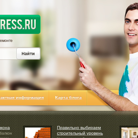
тактная информация
Карта блога
лкона
Правильно выбираем
строительный уровень
 балкон